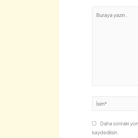
Buraya
yazın..
İsim*
Daha sonraki yoru
kaydedilsin.