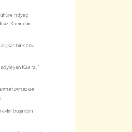
ühüre ihtiyaç
kız, Kaeira’nın
lışkan bir kız bu,
 söyleyen Kaeira,
”
zahmet olmaz ise
ş.
 aklını başından