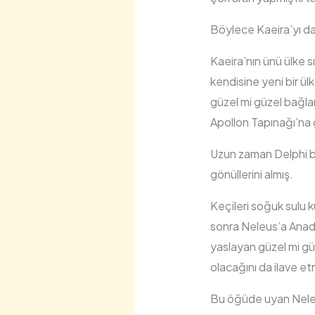
Böylece Kaeira’yı d
Kaeira’nın ünü ülke s
kendisine yeni bir ülke
güzel mi güzel bağlar
Apollon Tapınağı’na 
Uzun zaman Delphi bil
gönüllerini almış.
Keçileri soğuk sulu k
sonra Neleus’a Anado
yaslayan güzel mi güz
olacağını da ilave et
Bu öğüde uyan Neleus