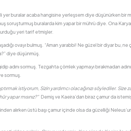
i yer buralar acaba hangisine yerleşsem diye düşünürken bir m
ş soruşturmuş buralarda kim yapar bir mührü diye. Ona Karyalı 
urduğu yeri tarif etmişler.
şadığı ovayı bulmuş. “Aman yarabbi! Ne güzel bir diyar bu, ne ça
a?” diye düşünmüş.
gidip adını sormuş. Tezgahta çömlek yapmayı bırakmadan adını
ye sormuş.
tırmak istiyorum, Sizin yardımcı olacağınızı söylediler. Size 
ür yapar mısınız?”
Demiş ve Kaeira’dan biraz çamur da istemi
nden alırken üstü başı çamur içinde olsa da güzelliği Neleus’un