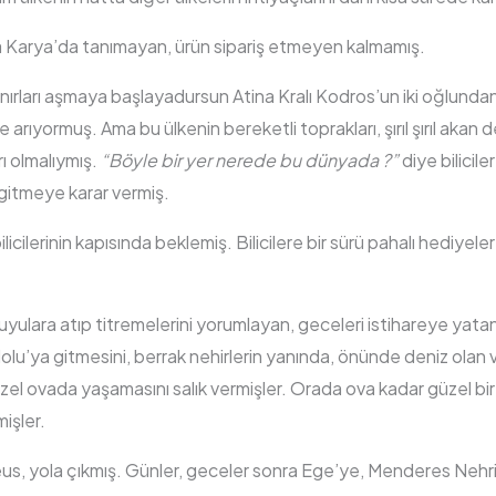
a Karya’da tanımayan, ürün sipariş etmeyen kalmamış.
ınırları aşmaya başlayadursun Atina Kralı Kodros’un iki oğlundan
 arıyormuş. Ama bu ülkenin bereketli toprakları, şırıl şırıl akan der
ı olmalıymış.
“Böyle bir yer nerede bu dünyada ?”
diye bilicil
gitmeye karar vermiş.
icilerinin kapısında beklemiş. Bilicilere bir sürü pahalı hediyele
uyulara atıp titremelerini yorumlayan, geceleri istihareye yatan b
lu’ya gitmesini, berrak nehirlerin yanında, önünde deniz olan 
el ovada yaşamasını salık vermişler. Orada ova kadar güzel bir 
mişler.
, yola çıkmış. Günler, geceler sonra Ege’ye, Menderes Nehri 