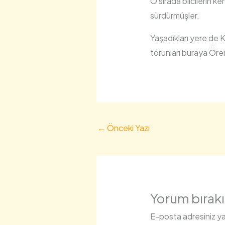
O sırada bilcilerin k
sürdürmüşler.
Yaşadıkları yere de 
torunları buraya Öre
←
Önceki Yazı
Yorum bırak
E-posta adresiniz y