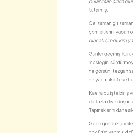
bulanırsan çirkin ol
tutarmış.
Gel zaman git zaman
çömleklerini yapan o
olacak şimdi, kim 
Günler geçmiş, kuruy
mesleğini sürdürmeye
ne görsün, tezgah sa
ne yapmak istese h
Kaeira bu işte bir i
da fazla diye düşünü
Tapınaklarını daha sı
Gece gündüz çömlek 
çok ürün yapmış ki tü