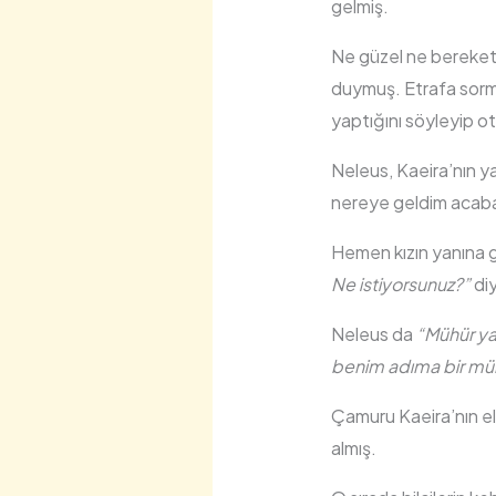
gelmiş.
Ne güzel ne bereketl
duymuş. Etrafa sormu
yaptığını söyleyip ot
Neleus, Kaeira’nın ya
nereye geldim acab
Hemen kızın yanına 
Ne istiyorsunuz?”
di
Neleus da
“Mühür yap
benim adıma bir müh
Çamuru Kaeira’nın eli
almış.