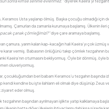
ursun sonra kimse seninle evlenmez.”
diyerek Kaeira’yı tezgahta
, Keramos Usta yaşlanıp ölmüş. Başka çocuğu olmadığı için de
lmamış. Çamurları da zamanla kurumaya başlamış. Ülkenin ileri 
yapacak çanak çömleğimizi?”
diye çare aramaya başlamış.
an çamura, yarım kalan kap-kacağın hali Kaeira’yı çok üzmüş 
 karar vermiş. Babasının önlüğünü takıp çömlek tezgahının ba
nki Kaeira’nın oturmasını bekliyormuş. Öyle bir dönmüş, öyle b
emen oluveriyormuş.
ş var, çocukluğumdan beri babam Keramos’u tezgahın başında iz
p kendi kendine bu işte ilahların eli olmalı diye düşünüp Zeus 
k ziyaret eder olmuş.
tezgahının başından ayrılmayan işlikte yatıp kalklamaya başl
m ülkenin hatta diğer ülkelerin ihtiyaçlarını dahi kısa sürede kar