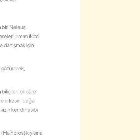
 biri Neleus
eleri, ılıman iklimi
ere danışmak için
r götürerek,
iliciler; bir süre
ve arkasını dağa
kızın kendi nasibi
(Maindros) kıyısına