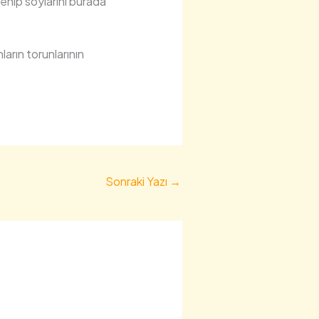
lenip soylarını burada
rın torunlarının
Sonraki Yazı
→