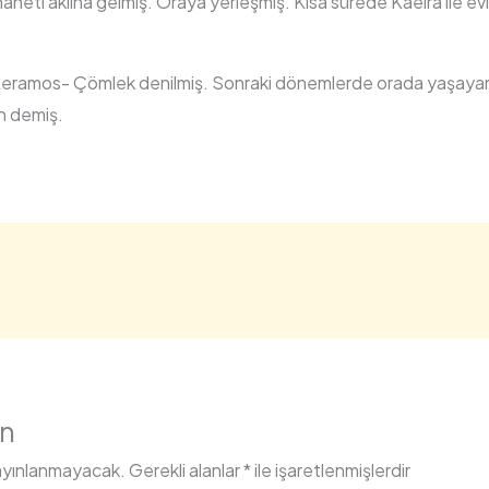
ehaneti aklına gelmiş. Oraya yerleşmiş. Kısa sürede Kaeira ile ev
Keramos- Çömlek denilmiş. Sonraki dönemlerde orada yaşayanla
n demiş.
ın
ayınlanmayacak.
Gerekli alanlar
*
ile işaretlenmişlerdir