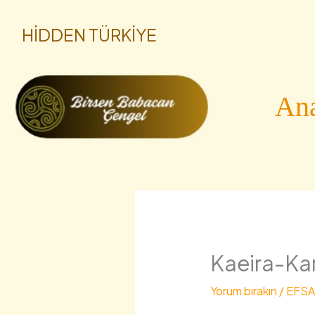
İçeriğe
HİDDEN TÜRKİYE
atla
Ana
Kaeira-Kar
Yorum bırakın
/
EFS