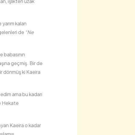
n, işlikten uzak
 yarım kalan
gelenleri de
“Ne
ve babasının
şına geçmiş. Bir de
ir dönmüş ki Kaeira
ledim ama bu kadarı
ve Hekate
ayan Kaeira o kadar
şılamış.