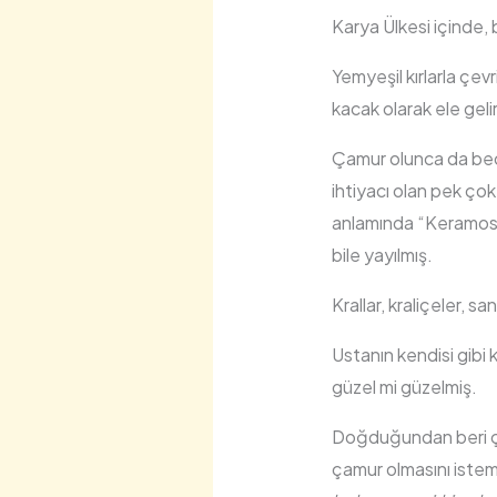
Karya Ülkesi içinde, b
Yemyeşil kırlarla çev
kacak olarak ele geli
Çamur olunca da bec
ihtiyacı olan pek ço
anlamında “Keramos” 
bile yayılmış.
Krallar, kraliçeler, 
Ustanın kendisi gibi k
güzel mi güzelmiş.
Doğduğundan beri çö
çamur olmasını istem