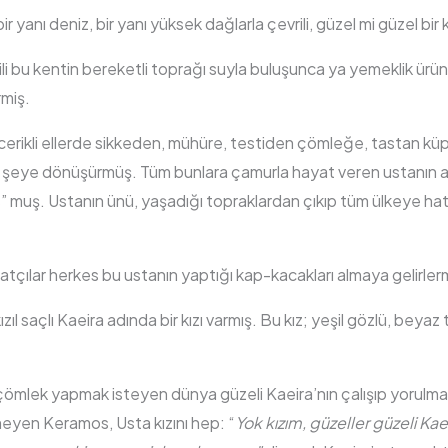
ir yanı deniz, bir yanı yüksek dağlarla çevrili, güzel mi güzel bir
rili bu kentin bereketli toprağı suyla buluşunca ya yemeklik ürün
rmiş.
erikli ellerde sikkeden, mühüre, testiden çömleğe, tastan küp
k şeye dönüşürmüş. Tüm bunlara çamurla hayat veren ustanın a
muş. Ustanın ünü, yaşadığı topraklardan çıkıp tüm ülkeye hat
sanatçılar herkes bu ustanın yaptığı kap-kacakları almaya gelirler
ızıl saçlı Kaeira adında bir kızı varmış. Bu kız; yeşil gözlü, beyaz
mlek yapmak isteyen dünya güzeli Kaeira’nın çalışıp yorulmas
eyen Keramos, Usta kızını hep: “
Yok kızım, güzeller güzeli K