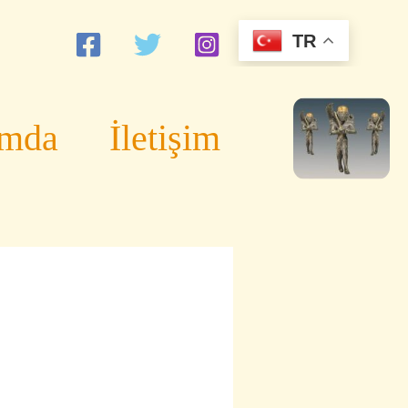
TR
ımda
İletişim