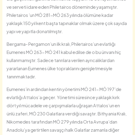
ve serveti idare eden Philetairos döneminde yaşamıştır.
Philetairos ’un MÖ 281-MÖ 263 yılında ölümüne kadar
yaklaşık 150 yıl kent başta tapınaklar olmak üzere çok sayıda
yapı ve yapıtla donatılmıştır.
Bergama- Pergamon’un ilk kralı, Philetairos’un evlatlığı
Eumenes MÖ 263- MÖ 241 kabul edilse de o bu ünvanı hiç
kullanmamıştır. Sadece tanrılara verilen ayrıcalıklardan
yararlanan Eumenes ülke topraklarını genişletmesiyle
tanınmaktadır.
Eumenes’in ardından kentin yönetimi MÖ 241- MÖ 197’de
evlatlığı Attalos’a geçer. Yönetimi süresince yaklaşık kırk
dört yıl mücadele ve çarpışmalarla uğraşan Attalos’un en
ünlü zaferi, MÖ 230 Galatlara verdiği savaştır. Bithyania Kralı,
Nikomedes tarafından MÖ 279 yılında Orta Avrupa’dan
Anadolu’ya getirtilen savaşçı halk Galatlar zamanla diğer