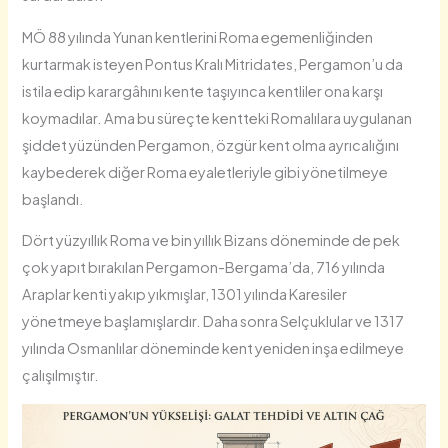
MÖ 88 yılında Yunan kentlerini Roma egemenliğinden
kurtarmak isteyen Pontus Kralı Mitridates, Pergamon’u da
istila edip karargâhını kente taşıyınca kentliler ona karşı
koymadılar. Ama bu süreçte kentteki Romalılara uygulanan
şiddet yüzünden Pergamon, özgür kent olma ayrıcalığını
kaybederek diğer Roma eyaletleriyle gibi yönetilmeye
başlandı.
Dört yüzyıllık Roma ve bin yıllık Bizans döneminde de pek
çok yapıt bırakılan Pergamon-Bergama’da, 716 yılında
Araplar kenti yakıp yıkmışlar, 1301 yılında Karesiler
yönetmeye başlamışlardır. Daha sonra Selçuklular ve 1317
yılında Osmanlılar döneminde kent yeniden inşa edilmeye
çalışılmıştır.