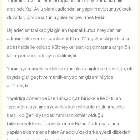
Yapımında kullanılan kızıl tuğlalardan dolayı zamanla halk
arasında Kızıl Avlu olarak adlandırılan yapının avlusunu yüksek
duvarlar, içini de sütunlu galeriler çevirmektedir.
Üç adet anıtsal kapıyla girilen tapınak kutsal meydanının
arkasındaki mermer kaplamalı 10 m-12 m yüksekliğindeki iki
adet kaide ile kolosol kült heykel alanı loş olmasına karşın ön
kısım pencerelerle aydınlatılmıştır.
Yapının yan kısımlarındaki çoğunlukla rahiplerin kullandığı çok
sayıda gizli geçit ve merdiven yapının gizemini iyice
arttırmıştır.
Yapıldığı dönemde üzeri ahşap çatı bir iskeletle örtülen
tapınağın iki yanında yuvarlak kült mihrapları bulunmasına
karşılık diğer iki yandaki tanrıların kimler olduğu
bilinmemektedir. Tapınak, erken Bizans’ta kutsal alana
yapılan eklemelerle halen Anadolu’daki erken yedi kiliseden