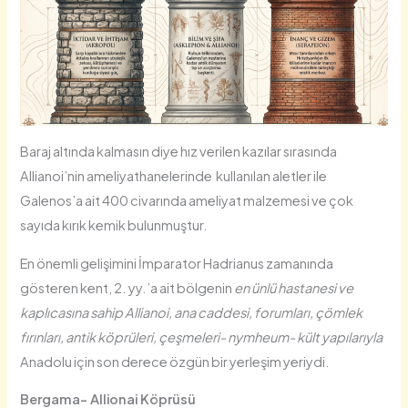
Baraj altında kalmasın diye hız verilen kazılar sırasında
Allianoi’nin ameliyathanelerinde kullanılan aletler ile
Galenos’a ait 400 civarında ameliyat malzemesi ve çok
sayıda kırık kemik bulunmuştur.
En önemli gelişimini İmparator Hadrianus zamanında
gösteren kent, 2. yy.’a ait bölgenin
en ünlü hastanesi ve
kaplıcasına sahip Allianoi, ana caddesi, forumları, çömlek
fırınları, antik köprüleri, çeşmeleri- nymheum- kült yapılarıyla
Anadolu için son derece özgün bir yerleşim yeriydi.
Bergama- Allionai Köprüsü