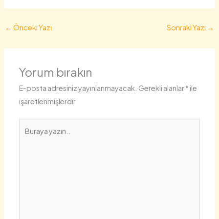
←
Önceki Yazı
Sonraki Yazı
→
Yorum bırakın
E-posta adresiniz yayınlanmayacak.
Gerekli alanlar
*
ile
işaretlenmişlerdir
Buraya
yazın..