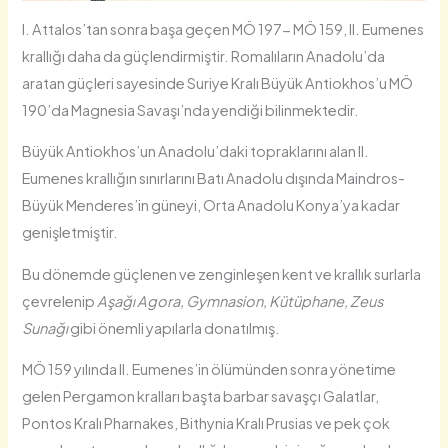
I. Attalos’tan sonra başa geçen MÖ 197- MÖ 159, II. Eumenes
krallığı daha da güçlendirmiştir. Romalıların Anadolu’da
aratan güçleri sayesinde Suriye Kralı Büyük Antiokhos’u MÖ
190’da Magnesia Savaşı’nda yendiği bilinmektedir.
Büyük Antiokhos’un Anadolu’daki topraklarını alan II.
Eumenes krallığın sınırlarını Batı Anadolu dışında Maindros-
Büyük Menderes’in güneyi, Orta Anadolu Konya’ya kadar
genişletmiştir.
Bu dönemde güçlenen ve zenginleşen kent ve krallık surlarla
çevrelenip
Aşağı Agora, Gymnasion, Kütüphane, Zeus
Sunağı
gibi önemli yapılarla donatılmış.
MÖ 159 yılında II. Eumenes’in ölümünden sonra yönetime
gelen Pergamon kralları başta barbar savaşçı Galatlar,
Pontos Kralı Pharnakes, Bithynia Kralı Prusias ve pek çok