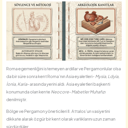
Roma egemenliğini istemeyen ardıllar ve Pergamonlular olsa
da bir süre sonra kent Roma’nın Asia eyaletleri-
Mysia, Ldyia,
İonia, Karia-
arasında yerini aldı. Asia eyaletleri başkenti
konumunda olan kente
Neocore- Mabetler Muhafızı
denilmiştir.
Bölge ve Pergamon yöneticileri II. Attalos’un vasiyetini
dikkate alarak özgür bir kent olarak varlıklarını uzun zaman
sürdürdüler.