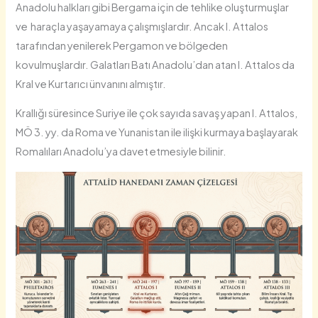
Anadolu halkları gibi Bergama için de tehlike oluşturmuşlar
ve haraçla yaşayamaya çalışmışlardır. Ancak I. Attalos
tarafından yenilerek Pergamon ve bölgeden
kovulmuşlardır. Galatları Batı Anadolu’dan atan I. Attalos da
Kral ve Kurtarıcı ünvanını almıştır.
Krallığı süresince Suriye ile çok sayıda savaş yapan I. Attalos,
MÖ 3. yy. da Roma ve Yunanistan ile ilişki kurmaya başlayarak
Romalıları Anadolu’ya davet etmesiyle bilinir.