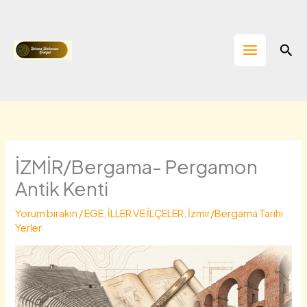
İçeriğe
atla
Ara
İZMİR/Bergama- Pergamon
Antik Kenti
Yorum bırakın
/
EGE
,
İLLER VE İLÇELER
,
İzmir/Bergama Tarihi
Yerler