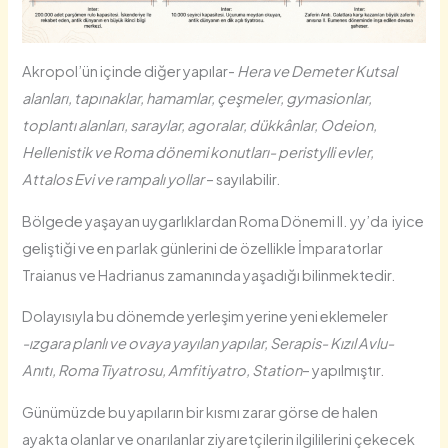
Akropol’ün içinde diğer yapılar-
Hera ve Demeter Kutsal
alanları, tapınaklar, hamamlar, çeşmeler, gymasionlar,
toplantı alanları, saraylar, agoralar, dükkânlar, Odeion,
Hellenistik ve Roma dönemi konutları- peristylli evler,
Attalos Evi ve rampalı yollar
– sayılabilir.
Bölgede yaşayan uygarlıklardan Roma Dönemi II. yy’da iyice
geliştiği ve en parlak günlerini de özellikle İmparatorlar
Traianus ve Hadrianus zamanında yaşadığı bilinmektedir.
Dolayısıyla bu dönemde yerleşim yerine yeni eklemeler
-ızgara planlı ve ovaya yayılan yapılar, Serapis- Kızıl Avlu-
Anıtı, Roma Tiyatrosu, Amfitiyatro, Station
– yapılmıştır.
Günümüzde bu yapıların bir kısmı zarar görse de halen
ayakta olanlar ve onarılanlar ziyaretçilerin ilgililerini çekecek