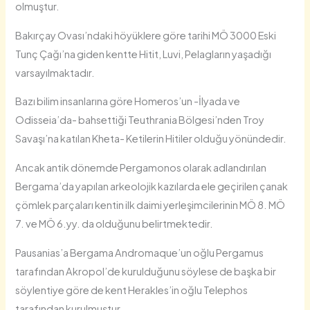
olmuştur.
Bakırçay Ovası’ndaki höyüklere göre tarihi MÖ 3000 Eski
Tunç Çağı’na giden kentte Hitit, Luvi, Pelagların yaşadığı
varsayılmaktadır.
Bazı bilim insanlarına göre Homeros’un -İlyada ve
Odisseia’da- bahsettiği Teuthrania Bölgesi’nden Troy
Savaşı’na katılan Kheta- Ketilerin Hitiler olduğu yönündedir.
Ancak antik dönemde Pergamonos olarak adlandırılan
Bergama’da yapılan arkeolojik kazılarda ele geçirilen çanak
çömlek parçaları kentin ilk daimi yerleşimcilerinin MÖ 8. MÖ
7. ve MÖ 6.yy. da olduğunu belirtmektedir.
Pausanias’a Bergama Andromaque’un oğlu Pergamus
tarafından Akropol’de kurulduğunu söylese de başka bir
söylentiye göre de kent Herakles’in oğlu Telephos
tarafından kurulmuştur.