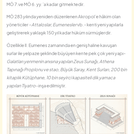
MÖ 7.ve MÖ 6. yy.’a kadar gitmektedir.
MÖ 283 yılında yeniden düzenlenen Akropol’e hâkim olan
yöneticiler –
Attaloslar, Eumenesler
vb.- kenti yeni yapılarla
geliştirerek yaklaşık 150 yıl kadar hüküm sürmüşlerdir.
Özellikle II. Eumenes zamanında en geniş haline kavuşan
surlar ile yelpaze şeklinde büyüyen kente pek çok yeni yapı-
Galatları yenmenin anısına yapılan Zeus Sunağı, Athena
Tapınağı Proplonu ve stao, Büyük Saray, Kent Surları, 200 bin
kitaplık Kütüphane, 10 bin seyirci kapasiteli dik yamaca
yapılan Tiyatro-
inşa edilmiştir.