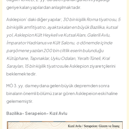
geriye kalan yapılardan anlaşılmaktadır.
Asklepion’ daki diğer yapılar;
30 bin kişilik Roma tiyatrosu, 5
bin kişilik amfitiyatro, ayakta kalan en büyük Bazilika, kutsal
yol, Asklepion Kült Heykeli ve Kutsal Alanı, Galerili Avlu,
İmparator Hadrianus ve Kült Salonu, o dönemde içinde
parşömene yazılan 200 bin ciltlik eserin bulunduğu
Kütüphane, Tapınaklar, Uyku Odaları, Yeraltı Tüneli, Kral
Sarayları, 15 bin kişilik tiyatrosu
ile Asklepion ziyaretçilerini
beklemektedir.
MÖ 3. yy. da meydana gelen büyük depremden sonra
binaların önemli bölümü zarar gören Asklepeion eski haline
gelememiştir.
Bazilika- Serapeion- Kızıl Avlu