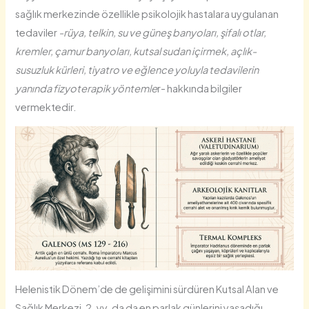
sağlık merkezinde özellikle psikolojik hastalara uygulanan
tedaviler
-rüya, telkin, su ve güneş banyoları, şifalı otlar,
kremler, çamur banyoları, kutsal sudan içirmek, açlık-
susuzluk kürleri, tiyatro ve eğlence yoluyla tedavilerin
yanında fizyoterapik yöntemle
r- hakkında bilgiler
vermektedir.
Helenistik Dönem’de de gelişimini sürdüren Kutsal Alan ve
Sağlık Merkezi, 2. yy. da da en parlak günlerini yaşadığı