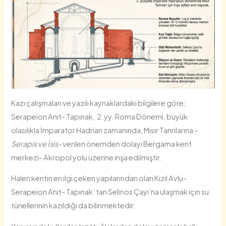
Kazı çalışmaları ve yazılı kaynaklardaki bilgilere göre;
Serapeion Anıt- Tapınak, 2.yy. Roma Dönemi, büyük
olasılıkla İmparator Hadrian zamanında, Mısır Tanrılarına –
Serapis ve İsis-
verilen önemden dolayı Bergama kent
merkezi- Akropol yolu üzerine inşa edilmiştir.
Halen kentin en ilgi çeken yapılarından olan Kızıl Avlu-
Serapeion Anıt- Tapınak’ tan Selinos Çayı’na ulaşmak için su
tünellerinin kazıldığı da bilinmektedir.