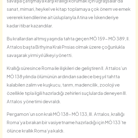
savaşla çatışmaya karşı krallığı korumak için uğraşsalar da
sanat, mimari, heykel ve kitap toplamaya çok önem ve emek
vererek kendilerine ait üsluplarıyla Atina ve İskenderiye
kadar itibar kazandılar.
Bu krallardan altmış yaşında tahta geçen MÖ 159- MÖ 389, II.
Attalos başta Bithyina Kralı Prısias olmak üzere çoğunlukla
savaşarak yirmi yıl ülkeyi yönetti.
Krallığı süresince Roma ile ilişkileri de geliştiren II. Attalos’un
MÖ 138 yılında ölümünün ardından sadece beş yıl tahtta
kalabilen zalim ve kuşkucu, tarım, madencilik, zooloji ve
özellikle tıpla ilgili hazırladığı zehirleri suçlularda deneyen III.
Attalos yönetimi devraldı.
Pergamon’un son kralı MÖ 138- MÖ 133, III. Attalos, krallığı
Roma’ya bırakan bir vasiyetname hazırladığı için MÖ 133’te
ölünce krallık Roma’ya kaldı.