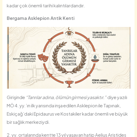
kadar çok önemli tarihi kalıntılardandır.
Bergama Asklepion Antik Kenti
Girişinde
“Tanrılar adına, ölümün girmesi yasaktır.”
diye yazılı
MÖ 4. yy.’ın ilk yarısında inşa edilen Asklepion ile Tapınak,
Eskiçağ’daki Epidaurus ve Kostakiler kadar önemli ve büyük
bir sağlık merkeziydi.
2. yy. ortalarında kentte 13 yıl yaşayan hatip Aelius Aristides