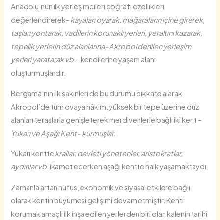
Anadolu’nun ilk yerleşimcileri coğrafi özellikleri
değerlendirerek-
kayaları oyarak, mağaraların içine girerek,
taşları yontarak, vadilerin korunaklı yerleri, yeraltını kazarak,
tepelik yerlerin düz alanlarına- Akropol denilen yerleşim
yerleri yaratarak vb.
– kendilerine yaşam alanı
oluşturmuşlardır.
Bergama’nın ilk sakinleri de bu durumu dikkate alarak
Akropol’de tüm ovaya hâkim, yüksek bir tepe üzerine düz
alanları teraslarla genişleterek merdivenlerle bağlı iki kent –
Yukarı ve Aşağı Kent- kurmuşlar.
Yukarı kentte
krallar, devleti yönetenler, aristokratlar,
aydınlar vb.
ikamet ederken aşağı kentte halk yaşamaktaydı.
Zamanla artan nüfus, ekonomik ve siyasal etkilere bağlı
olarak kentin büyümesi gelişimi devam etmiştir. Kenti
korumak amaçlı ilk inşa edilen yerlerden biri olan kalenin tarihi