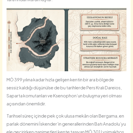
MÖ 399 yılına kadar hızla gelişen kentin bir ara bölgede
sessiz kaldığı düşünülse de bu tarihlerde Pers Kralı Dareios,
Saparta komutanları ve Ksenophon’un buluşma yeri olması
açısından önemlidir.
Tarihsel süreç içinde pek çok ulusa mekân olan Bergama, en
parlak dönemini İskender’in generallerinden Batı Anadolu’yu
ele geçirirken ganimetleri kente taşıyan MÖ 301 Lysimakhos