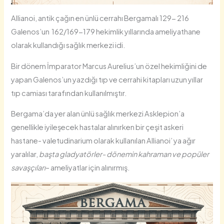
Allianoi, antik çağın en ünlü cerrahı Bergamalı 129- 216
Galenos’un 162/169-179 hekimlik yıllarında ameliyathane
olarak kullandığı sağlık merkezi idi.
Bir dönem İmparator Marcus Aurelius’un özel hekimliğini de
yapan Galenos’un yazdığı tıp ve cerrahi kitapları uzun yıllar
tıp camiası tarafından kullanılmıştır.
Bergama’da yer alan ünlü sağlık merkezi Asklepion’a
genellikle iyileşecek hastalar alınırken bir çeşit askeri
hastane- valetudinarium olarak kullanılan Allianoi’ ya ağır
yaralılar,
başta gladyatörler- dönemin kahraman ve popüler
savaşçıları
– ameliyatlar için alınırmış.