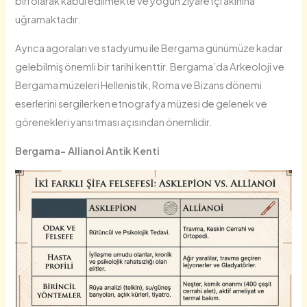
biri olarak kabul edilmekte ve yoğun ziyaretçi akınına
uğramaktadır.
Ayrıca agoraları ve stadyumu ile Bergama günümüze kadar
gelebilmiş önemli bir tarihi kenttir. Bergama’da Arkeoloji ve
Bergama müzeleri Hellenistik, Roma ve Bizans dönemi
eserlerini sergilerken etnografya müzesi de gelenek ve
görenekleri yansıtması açısından önemlidir.
Bergama- Allianoi Antik Kenti