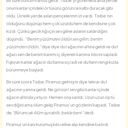
Bir süre sonra Piramus geldi. Tisibe’yi göremedi ama yerde
onun kanlar içindeki örtüsünü görünce kalbi duracak gibi
oldu. Üstelik yerde aslan pençelerinin izi vardı. Tisibe’nin
öldüğünü düşünüp hem çok üzüldü hem de kendisine çok
kızdı. Çünkü geciktiği için sevgiline aslanın saldırdığını
düşündü.
“Benim yüzümden öldün sevgilim, benim
yüzümden öldün,”
diye diye dut ağacının altına geldi ve dut
ağacı sen de benim kanımı iç diyerek karnına kılıcını sapladı.
Fışkıran kanlar ağacın dutlarına sıçradı ve dutların rengi kızıla
bürünmeye başladı.
Bir süre sonra Tisibe, Piramus gelmiştir diye tekrar dut
ağacının yanına geldi. Ne görsün! sevgilisi kanlar içinde
ağacın altında yatıyor. Hemen ona sarıldı. Uzun uzun öptü
sevdiğini ama ölüm gelip Piramus’un gözlerini kapadı. Tisibe
de
“Bizi ancak ölüm ayırabilir, bekle beni ”
dedi.
Piramus’un kanı kurumuş kılıcı eline alıp kendine batırdı.