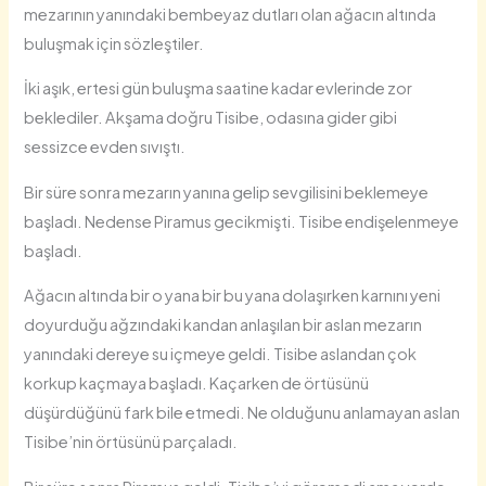
mezarının yanındaki bembeyaz dutları olan ağacın altında
buluşmak için sözleştiler.
İki aşık, ertesi gün buluşma saatine kadar evlerinde zor
beklediler. Akşama doğru Tisibe, odasına gider gibi
sessizce evden sıvıştı.
Bir süre sonra mezarın yanına gelip sevgilisini beklemeye
başladı. Nedense Piramus gecikmişti. Tisibe endişelenmeye
başladı.
Ağacın altında bir o yana bir bu yana dolaşırken karnını yeni
doyurduğu ağzındaki kandan anlaşılan bir aslan mezarın
yanındaki dereye su içmeye geldi. Tisibe aslandan çok
korkup kaçmaya başladı. Kaçarken de örtüsünü
düşürdüğünü fark bile etmedi. Ne olduğunu anlamayan aslan
Tisibe’nin örtüsünü parçaladı.