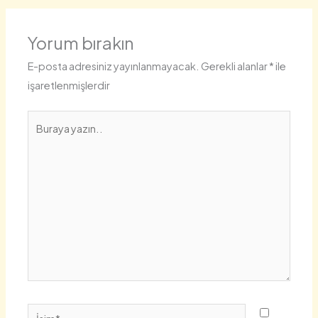
Yorum bırakın
E-posta adresiniz yayınlanmayacak.
Gerekli alanlar
*
ile
işaretlenmişlerdir
Buraya
yazın..
İsim*