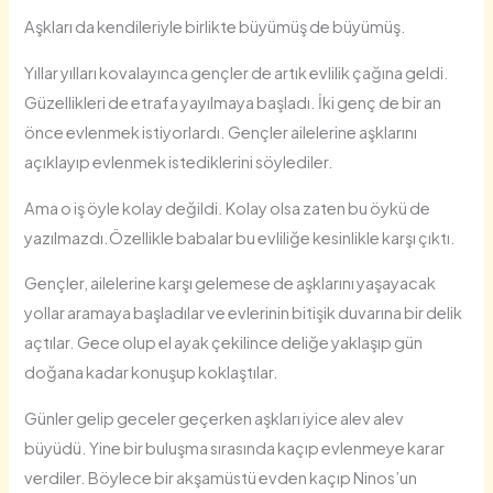
Aşkları da kendileriyle birlikte büyümüş de büyümüş.
Yıllar yılları kovalayınca gençler de artık evlilik çağına geldi.
Güzellikleri de etrafa yayılmaya başladı. İki genç de bir an
önce evlenmek istiyorlardı. Gençler ailelerine aşklarını
açıklayıp evlenmek istediklerini söylediler.
Ama o iş öyle kolay değildi. Kolay olsa zaten bu öykü de
yazılmazdı.Özellikle babalar bu evliliğe kesinlikle karşı çıktı.
Gençler, ailelerine karşı gelemese de aşklarını yaşayacak
yollar aramaya başladılar ve evlerinin bitişik duvarına bir delik
açtılar. Gece olup el ayak çekilince deliğe yaklaşıp gün
doğana kadar konuşup koklaştılar.
Günler gelip geceler geçerken aşkları iyice alev alev
büyüdü. Yine bir buluşma sırasında kaçıp evlenmeye karar
verdiler. Böylece bir akşamüstü evden kaçıp Ninos’un