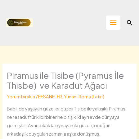
İçeriğe
atla
Ara
Piramus ile Tisibe (Pyramus İle
Thisbe) ve Karadut Ağacı
Yorum bırakın
/
EFSANELER
,
Yunan-Roma (Latin)
Babil’de yaşayan güzeller güzeli Tisibe ile yakışıklı Piramus,
ne tesadüftür ki birbirlerine bitişik iki ayrı evde dünyaya
gelmişler. Aynı sokakta oynayan iki güzel çocuğun
arkadaşlık duyguları zamanla aşka dönüşmüş.