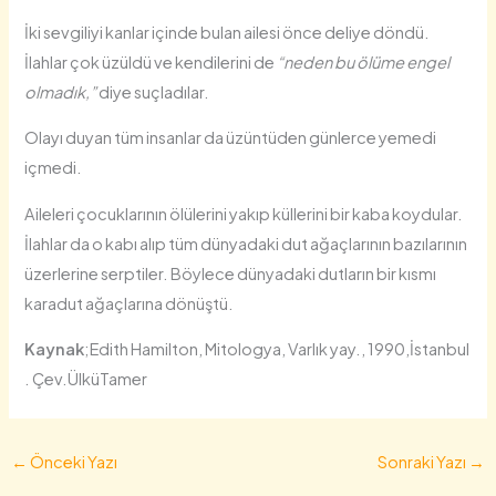
İki sevgiliyi kanlar içinde bulan ailesi önce deliye döndü.
İlahlar çok üzüldü ve kendilerini de
“neden bu ölüme engel
olmadık,”
diye suçladılar.
Olayı duyan tüm insanlar da üzüntüden günlerce yemedi
içmedi.
Aileleri çocuklarının ölülerini yakıp küllerini bir kaba koydular.
İlahlar da o kabı alıp tüm dünyadaki dut ağaçlarının bazılarının
üzerlerine serptiler. Böylece dünyadaki dutların bir kısmı
karadut ağaçlarına dönüştü.
Kaynak
;Edith Hamilton, Mitologya, Varlık yay., 1990,İstanbul
. Çev.ÜlküTamer
←
Önceki Yazı
Sonraki Yazı
→