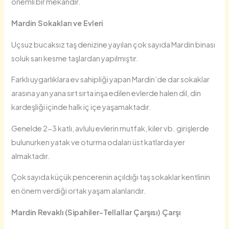
önemli bir mekandır.
Mardin Sokakları ve Evleri
Uçsuz bucaksız taş denizine yayılan çok sayıda Mardin binası
soluk sarı kesme taşlardan yapılmıştır.
Farklı uygarlıklara ev sahipliği yapan Mardin’de dar sokaklar
arasına yan yana sırt sırta inşa edilen evlerde halen dil, din
kardeşliği içinde halk iç içe yaşamaktadır.
Genelde 2-3 katlı, avlulu evlerin mutfak, kiler vb. girişlerde
bulunurken yatak ve oturma odaları üst katlarda yer
almaktadır.
Çok sayıda küçük pencerenin açıldığı taş sokaklar kentlinin
en önem verdiği ortak yaşam alanlarıdır.
Mardin Revaklı (Sipahiler-Tellallar Çarşısı) Çarşı