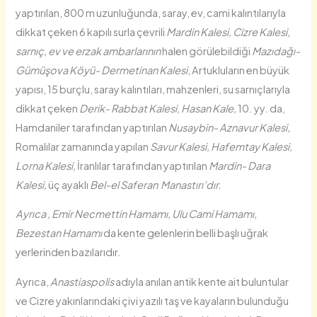
yaptırılan, 800 m uzunluğunda, saray, ev, cami kalıntılarıyla
dikkat çeken 6 kapılı surla çevrili
Mardin Kalesi,
Cizre Kalesi,
sarnıç, ev ve erzak ambarlarının
halen görülebildiği
Mazıdağı-
Gümüşova Köyü- Dermetinan Kalesi
, Artukluların en büyük
yapısı, 15 burçlu, saray kalıntıları, mahzenleri, su sarnıçlarıyla
dikkat çeken
Derik- Rabbat Kalesi, Hasan Kale,
10. yy. da,
Hamdaniler tarafından yaptırılan
Nusaybin- Aznavur Kalesi,
Romalılar zamanında yapılan
Savur Kalesi, Hafemtay Kalesi,
Lorna Kalesi,
İranlılar tarafından yaptırılan
Mardin- Dara
Kalesi,
üç ayaklı
Bel-el Saferan Manastırı’dır.
Ayrıca ,
Emir Necmettin Hamamı,
Ulu Cami Hamamı,
Bezestan Hamamı
da kente gelenlerin belli başlı uğrak
yerlerinden bazılarıdır.
Ayrıca,
Anastiaspolis
adıyla anılan antik kente ait buluntular
ve Cizre yakınlarındaki çivi yazılı taş ve kayaların bulunduğu