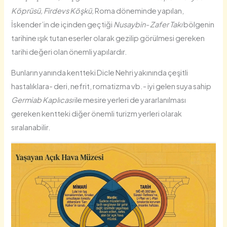
Köprüsü, Firdevs Köşkü,
Roma döneminde yapılan,
İskender’in de içinden geçtiği
Nusaybin- Zafer Takı
bölgenin
tarihine ışık tutan eserler olarak gezilip görülmesi gereken
tarihi değeri olan önemli yapılardır.
Bunların yanında kentteki Dicle Nehri yakınında çeşitli
hastalıklara- deri, nefrit, romatizma vb.- iyi gelen suya sahip
Germiab Kaplıcası
ile mesire yerleri de yararlanılması
gereken kentteki diğer önemli turizm yerleri olarak
sıralanabilir.