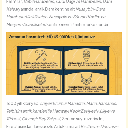
kalıntılar,
Babil Harabeleri, Cudi Dağı ve Harabeleri, Dara
Kalesi
yanında, antik Dara kentine ait
Nusaybin- Dara
Harabeleri ile kiliseler- Nusaybin ve Süryani Kadim ve
Meryem Ana kiliseleri
kentin önemli tarihi merkezleridir.
1600 yıllık bir yapı
Deyer El’umur Manastırı, Marin, Ramanus,
Telbisim antik kentleri ile Hamzayı Kebir Zaviyesi Külliye ve
Türbesi, Cihangir Bey Zaiyesi,
Zerkan suyu üzerinde,
kireçtaşından, beş gözlü Artuklulara ait
Kızıltepe- Dunyasır-