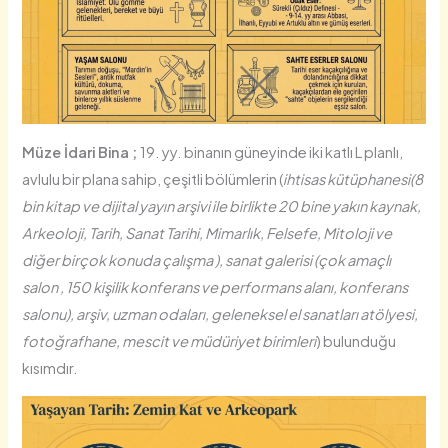
Müze İdari Bina ;
19. yy. binanın güneyinde iki katlı L planlı,
avlulu bir plana sahip, çeşitli bölümlerin (
ihtisas kütüphanesi(8
bin kitap ve dijital yayın arşivi ile birlikte 20 bine yakın kaynak,
Arkeoloji, Tarih, Sanat Tarihi, Mimarlık, Felsefe, Mitoloji ve
diğer birçok konuda çalışma ), sanat galerisi (çok amaçlı
salon , 150 kişilik konferans ve performans alanı, konferans
salonu), arşiv, uzman odaları, geleneksel el sanatları atölyesi,
fotoğrafhane, mescit ve müdüriyet birimleri
) bulunduğu
kısımdır.