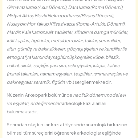
Girnavaz kazısı (Asur Dönemi), Dara kazısı (Roma Dönemi),
Midyat Aktaş Mevki Nekropol kazısı (Bizans Dönemi),
Nusaybin Mor Yakup Kilisesi kazısı (Roma-Artuklu Dönemi),
Mardin Kale kazısına ait tabletler, silindir ve damga mühürler,
kült kapları, figürinler, metalden bızlar, takılar, seramikler,
altın, gümüş ve bakır sikkeler, gözyaşı şişeleri ve kandiller ile
etnografya kısmındaysaghümüş kolyeler, küpe, bilezik,
halhal, alınlık, saçlığın yanı sıra, eski giysiler, kılıçlar, kahve
(mırra) takımları, hamam eşyaları, tespihler, ısınma araçları ve
bakır eşyalar seramik, figürin vb.
) sergilenmektedir.
Müzenin Arkeopark bölümünde
neolitik dönem model evi
ve eşyaları, el değirmenleri
arkeolojik kazı alanları
bulunmaktadır.
Sonradan oluşturulan kazı atölyesinde arkeolojik bir kazının
bilimsel tüm süreçlerini öğrenerek arkeologlar eşliğinde