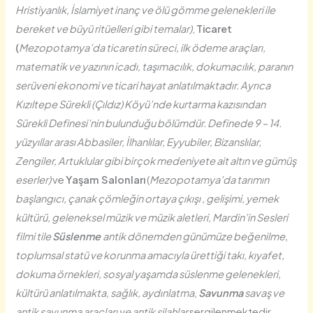
Hristiyanlık, İslamiyet inanç ve ölü gömme gelenekleri ile
bereket ve büyü ritüelleri gibi temalar)
,
Ticaret
(
Mezopotamya’da ticaretin süreci, ilk ödeme araçları,
matematik ve yazının icadı, taşımacılık, dokumacılık, paranın
serüveni ekonomi ve ticari hayat anlatılmaktadır. Ayrıca
Kızıltepe Sürekli (Çıldız) Köyü’nde kurtarma kazısından
Sürekli Definesi’nin bulunduğu bölümdür. Definede 9 – 14.
yüzyıllar arası Abbasiler, İlhanlılar, Eyyubiler, Bizanslılar,
Zengiler, Artuklular gibi birçok medeniyete ait altın ve gümüş
eserler)
ve
Yaşam Salonları
(
Mezopotamya’da tarımın
başlangıcı, çanak çömleğin ortaya çıkışı , gelişimi, yemek
kültürü, geleneksel müzik ve müzik aletleri, Mardin’in Sesleri
filmi tile
Süslenme
antik dönemden günümüze beğenilme,
toplumsal statü ve korunma amacıyla ürettiği takı, kıyafet,
dokuma örnekleri, sosyal yaşamda süslenme gelenekleri,
kültürü anlatılmakta, sağlık, aydınlatma,
Savunma
savaş ve
antik savunma araçları ve antik silahlar
sergilenmektedir.