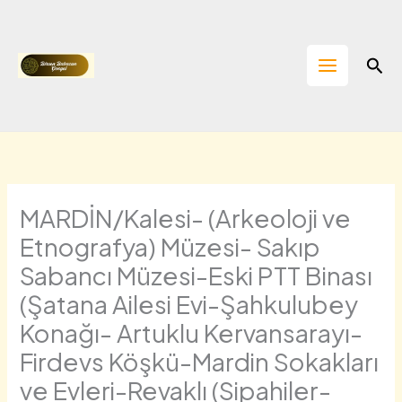
İçeriğe
atla
Ara
MARDİN/Kalesi- (Arkeoloji ve
Etnografya) Müzesi- Sakıp
Sabancı Müzesi-Eski PTT Binası
(Şatana Ailesi Evi-Şahkulubey
Konağı- Artuklu Kervansarayı-
Firdevs Köşkü-Mardin Sokakları
ve Evleri-Revaklı (Sipahiler-