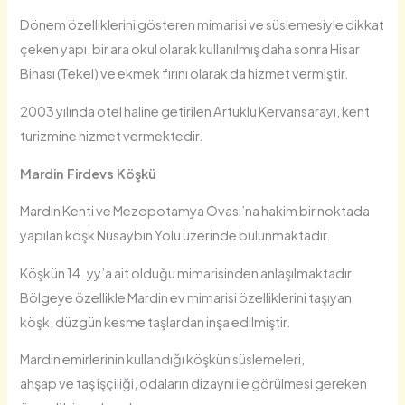
Dönem özelliklerini gösteren mimarisi ve süslemesiyle dikkat
çeken yapı, bir ara okul olarak kullanılmış daha sonra Hisar
Binası (Tekel) ve ekmek fırını olarak da hizmet vermiştir.
2003 yılında otel haline getirilen Artuklu Kervansarayı, kent
turizmine hizmet vermektedir.
Mardin Firdevs Köşkü
Mardin Kenti ve Mezopotamya Ovası’na hakim bir noktada
yapılan köşk Nusaybin Yolu üzerinde bulunmaktadır.
Köşkün 14. yy’a ait olduğu mimarisinden anlaşılmaktadır.
Bölgeye özellikle Mardin ev mimarisi özelliklerini taşıyan
köşk, düzgün kesme taşlardan inşa edilmiştir.
Mardin emirlerinin kullandığı köşkün süslemeleri,
ahşap ve taş işçiliği, odaların dizaynı ile görülmesi gereken