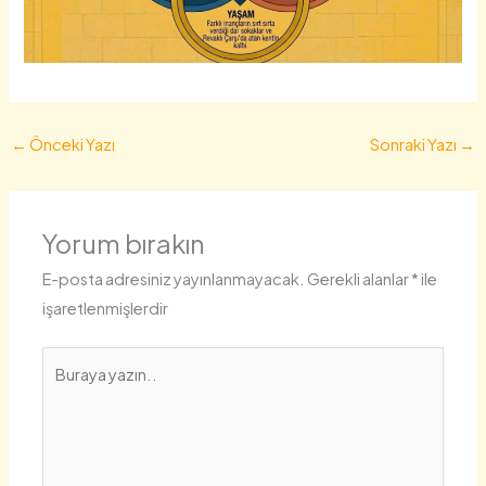
←
Önceki Yazı
Sonraki Yazı
→
Yorum bırakın
E-posta adresiniz yayınlanmayacak.
Gerekli alanlar
*
ile
işaretlenmişlerdir
Buraya
yazın..