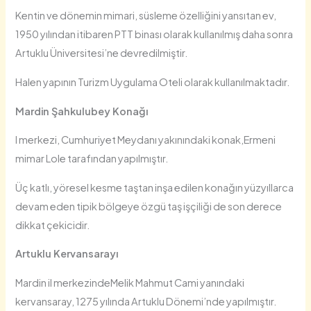
Kentin ve dönemin mimari, süsleme özelliğini yansıtan ev,
1950 yılından itibaren PTT binası olarak kullanılmış daha sonra
Artuklu Üniversitesi’ne devredilmiştir.
Halen yapının Turizm Uygulama Oteli olarak kullanılmaktadır.
Mardin Şahkulubey Konağı
l merkezi, Cumhuriyet Meydanı yakınındaki konak,Ermeni
mimar Lole tarafından yapılmıştır.
Üç katlı, yöresel kesme taştan inşa edilen konağın yüzyıllarca
devam eden tipik bölgeye özgü taş işçiliği de son derece
dikkat çekicidir.
Artuklu Kervansarayı
Mardin il merkezindeMelik Mahmut Cami yanındaki
kervansaray, 1275 yılında Artuklu Dönemi’nde yapılmıştır.