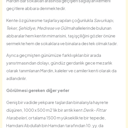
Mardin dar sokakları arasında geçişleri sağlayan kemerli
geçitlere abbara denmektedir.
Kente özgü kesme taşlarla yapılan çoğunlukla
Savurkapı,
Teker, Şehidiye, Medrese ve Gül
mahallelerinde bulunan
abbaralar hem kentin mimarisini, taş işçiliğini gözler önüne
sermekte hem de sokaklara ve binalara destek olmaktadır.
Ayrıca geçmişten günümüze farklı ışıkları bir arada
yansıtmasından dolayı, gündüz gerdanlık gece mezarlık
olarak tanımlanan Mardin, kaleler ve camiler kenti olarak da
adlandırılır.
Görülmesi gereken diğer yerler
Geniş bir vadide yekpare taşlardan binalarıyla hayrete
düşüren, 1000 x 500 m2’lik bir antik kent
Derik-
Fittar
Harabeleri,
ortalama 1500 m yükseklikte bir tepede,
Hamdani Abdullah bin Hamdan tarafından 10. yy.da