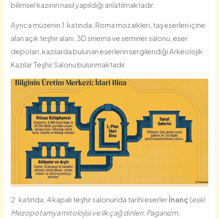
bilimsel kazının nasıl yapıldığı anlatılmaktadır.
Ayrıca müzenin 1.katında; Roma mozaikleri, taş eserleri içine
alan açık teşhir alanı, 3D sinema ve seminer salonu, eser
depoları, kazılarda bulunan eserlerin sergilendiği Arkeolojik
Kazılar Teşhir Salonu bulunmaktadır.
2. katında; 4 kapalı teşhir salonunda tarihi eserler
İnanç
(
eski
Mezopotamya mitolojisi ve ilk çağ dinleri, Paganizm,