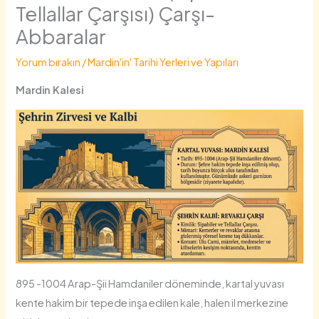
Tellallar Çarşısı) Çarşı-
Abbaralar
Yorum bırakın
/
Mardin'in' Tarihi Yerleri ve Yapıları
Mardin Kalesi
895 -1004 Arap-Şii Hamdaniler döneminde, kartal yuvası
kente hakim bir tepede inşa edilen kale, halen il merkezine