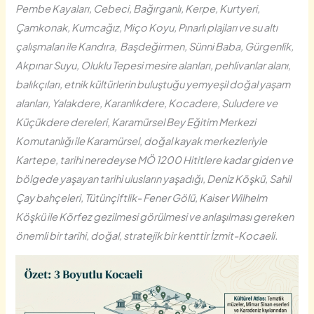
Pembe Kayaları, Cebeci, Bağırganlı, Kerpe, Kurtyeri,
Çamkonak, Kumcağız, Miço Koyu, Pınarlı plajları ve su altı
çalışmaları ile Kandıra, Başdeğirmen, Sünni Baba, Gürgenlik,
Akpınar Suyu, Oluklu Tepesi mesire alanları, pehlivanlar alanı,
balıkçıları, etnik kültürlerin buluştuğu yemyeşil doğal yaşam
alanları, Yalakdere, Karanlıkdere, Kocadere, Suludere ve
Küçükdere dereleri, Karamürsel Bey Eğitim Merkezi
Komutanlığı ile Karamürsel, doğal kayak merkezleriyle
Kartepe, tarihi neredeyse MÖ 1200 Hititlere kadar giden ve
bölgede yaşayan tarihi ulusların yaşadığı, Deniz Köşkü, Sahil
Çay bahçeleri, Tütünçiftlik- Fener Gölü, Kaiser Wilhelm
Köşkü ile Körfez gezilmesi görülmesi ve anlaşılması gereken
önemli bir tarihi, doğal, stratejik bir kenttir İzmit-Kocaeli.