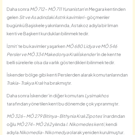
Daha sonra
MÖ 712- MÖ 711 Yunanistan
’ın Megara kentinden
gelen
Sit ve As adındaki Astrk kavimleri-
göçmenler
bugünkü Başiskele yakınlarında, Astakoz adıyla bir liman
kenti ve Başkent kurdukları bilinmektedir.
İzmit’te bu kavimler yaşarken
MÖ 680 Lidya ve MÖ 546
Persler ve MÖ 334 Makedonya Kralı
İskender’
in de kentte
belli sürelerle olsa da varlık gösterdikleri bilinmektedir.
İskender bölge gibi kenti Perslerden alarak komutanlarından
Trakia- Trakya Kralı’
na bırakmıştır.
Daha sonra İskender’in diğer komutanı
Lysimakhos
tarafından yönetilen kent bu dönemde çok yıpranmıştır.
MÖ 326- MÖ 279 Bitinya- Bithynia Kralı Zipotes’in
ardından
oğlu
MÖ 274- MÖ 262
yılında
I. Nikomedes kenti
, kendi
adıyla
Nikomedia-
Nikomedya
olarak yeniden kurulmuştur.