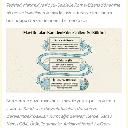
Tesisleri, Mahmuriye Köyü-Şelale ile Roma-Bizans dönemine
ait mezar kalıntıları
çok sayıda turistik tesis ve tersanenin
bulunduğu
Gebze
’de önemli bir merkezdir.
Son derece güzel manzarası, mavi ile yeşilin pek çok tonu
arasında
Kandıra’nın Seyrek, kaleleri , dereleri ve
derelerindeki balıkları, Kumcağız dereleri, Kerpe, Sarısu
Kamış Gölü, Ütük, Toramanlar, Arıklar göletleri, Kefken-