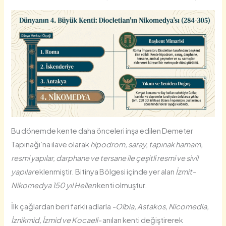
Bu dönemde kente daha önceleri inşa edilen Demeter
Tapınağı’na ilave olarak
hipodrom, saray, tapınak hamam,
resmi yapılar, darphane ve tersane ile çeşitli resmi ve sivil
yapılar
eklenmiştir. Bitinya Bölgesi içinde yer alan
İzmit-
Nikomedya 150 yıl Hellen
kenti olmuştur.
İlk çağlardan beri farklı adlarla
-Olbia, Astakos, Nicomedia,
İznikmid, İzmid ve Kocaeli-
anılan kenti değiştirerek