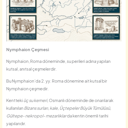
Nymphaion Çeşmesi
Nymphaion, Roma döneminde, su perileri adına yapılan
kutsal, anıtsal çeşmelerdir.
Bu Nymphaion’da 2. yy. Roma dönemine ait kutsal bir
Nymphaion çeşmedir.
Kentteki
üç su kemeri,
Osmanlı döneminde de onarılarak
kullanılan
Bizans surları, kale, Üçtepeler Büyük Tümülüsü,
Gültepe- nekropol- mezarlıklar
da kentin önemli tarihi
yapılarıdır.