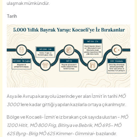
ulaşmak mümkündür.
Tarih
Asya ile Avrupa karayolu üzerinde yer alan İzmit’in tarihi
MÖ
3000’
lere kadar gittiği yapılan kazılarla ortaya çıkarılmıştır.
Bölge ve Kocaeli- İzmit’e iz bırakan çok sayıda ulustan –
MÖ
1200 Hitit, MÖ 800 Frig, Bitinya ve Bebrik, MÖ 695- MÖ
625 Byrg- Birig MÖ 625 Kimmer- Gimmirai
– bazılarıdır.