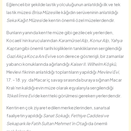
Eğlenceli bir şekilde lastik yolculuğunun anlatıldığı ilk ve tek
lastik müzesi
Brisa Müzesi
ile kâğıdın serüveninin anlatıldığı
Seka Kağıt Müzesi
de kentin önemli özel müzelerdendir.
Bunların yanında kentte müze gibi gezilecek yerlerden,
Kocaeli’nin kurucularından
Karamürsel Alp, Konur Alp, Yahya
Kaptan
gibi önemli tarihi kişiliklerin tanıklıklarının sergilendiği
Gazi Akça Koca Anı Evi
ve son derece gösterişli, bir zamanlar
yabancı konuklarında ağırlandığı
Kaiser II. Wilhelm Köşkü,
Mevlevi fikrinin anlatıldığı toplantıların yapıldığı
Mevlevi Evi
,
17. – 18. yy. da Macar iç savaşı sırasında buraya sığınan Macar
Kralı’nın kaldığı evin müze olarak eşyalarıyla sergilendiği
Tökeli İmre Evi
de kentteki görülmesi gereken yerlerdendir.
Kentin en çok ziyaret edilen merkezlerinden, sanatsal
faaliyetin yapıldığı
Sanat Sokağı, Fethiye Caddesi ve
Sekapark ile Fatih Sultan Mehmet’in Otağı
da önemli