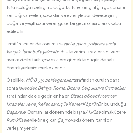
tütüncülüğün belirgin olduğu, kültürel zenginliğin göz önüne
serildiği kahveleri, sokakları ve evleriyle son derece şirin,
doğal ve yeşil huzur veren güzel bir gezi rotası olarak kabul
edilebilir.
İzmit’in ilçeleri de konumları-
sahile yakın, yollar arasında
kavşak, İstanbul’a yakınlığı vb
.- ile verimli arazileri vb. kent
merkezi gibi tarihi çok eskilere gitmekte bugün de hala
önemli yerleşim merkezleridir.
Özellikle,
MÖ 8. yy. da Megaralılar
tarafından kurulan daha
sonra
İskender, Bitinya, Roma, Bizans, Selçuklu ve Osmanlılar
tarafından da ele geçirilen halen
Bizans dönemi mermer
kitabeler ve heykeller, sarnıç ile Kemer Köprü
’nün bulunduğu
Başiskele,
Osmanlılar döneminde başta
Akkilise
olmak üzere
Rum kiliseleri
ile öne çıkan
Çayırova
da önemli tarihi bir
yerleşim yeridir.