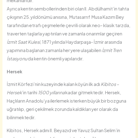
mekânlarıdır.
Ayrıca kentin sembollerinden biri olan II. Abdülhamit’in tahta
çıkışının 25.yıldönümü anısına, Mutasarrıf Musa Kazım Bey
tarafından etrafı çeşmelerle çevrili olarak neo- klasik tarzda,
traverten taşlarla yaptırılan ve zamanla onarımlar geçiren
İzmit Saat Kulesi,
1871 yılında Haydarpaşa- İzmir arasında
yapımına başlanan zamanla her yere ulaşabilen
İzmit Tren
İstasyonu
da kentin önemli yapılarıdır.
Hersek
İzmit Körfezi’nin kuzeyinde kalan köyün ilk adı
Kibitos –
Hersek
’in tarihi
1500 yıllarına
kadar gitmektedir. Hersek,
Haçlıların Anadolu’ya ilerlemek isterken büyük bir bozguna
uğratılıp, geri çekilmek zorunda kaldıkları yer olarak da
bilinmektedir.
Kibitos, Hersek adını II. Beyazıd ve Yavuz Sultan Selim’in