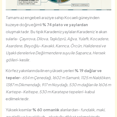
Tamamı az engebeli araziye sahip Kocaeli güneyinden
kuzeye doğru eğimli
% 74 plato ve yaylardan
oluşmaktadır. Bu tipik Karadeniz yaylaları Karadeniz’e akan
sularla-
Çayırova, Dilova, Taşköprü, Ağva, Yulaflı, Kocadere,
Asardere, Beyoğlu- Kavaklı, Karınca, Örcün, Halideresi ve
Uşaklı derelerive Değirmendere suyu ile Sapanca, Hersek
gölleri
– kesilir.
Körfez yakınlarında ilin en yüksek yerleri
% 19 dağlar ve
tepeler
–
654 m Çenedağ, 1602 m Samanlı, 1125 m Naldöken,
1387 m Dikmendağı, 917 m Noydağı, 530 m dağları ile 1606 m
Kartepe- Keltepe, 530 m Karatepe tepeleri-
kabul
edilmektedir.
Yüksek kısımlar
% 60 ormanlık
alanlardan-
fundalık, maki,
zeytinlik ve kavaklık vb.
– oluştuğu dikkat çekmektedir.