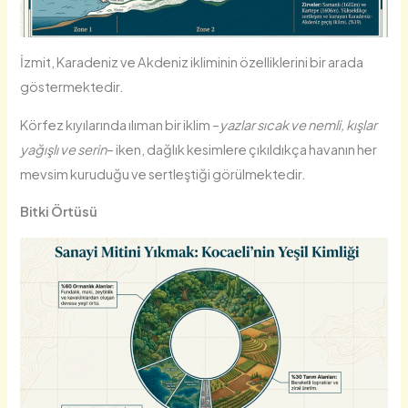
İzmit, Karadeniz ve Akdeniz ikliminin özelliklerini bir arada
göstermektedir.
Körfez kıyılarında ılıman bir iklim –
yazlar sıcak ve nemli, kışlar
yağışlı ve serin
– iken, dağlık kesimlere çıkıldıkça havanın her
mevsim kuruduğu ve sertleştiği görülmektedir.
Bitki Örtüsü