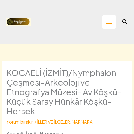
İçeriğe
atla
Ara
KOCAELİ (İZMİT)/Nymphaion
Çeşmesi-Arkeoloji ve
Etnografya Müzesi- Av Köşkü-
Küçük Saray Hünkâr Köşkü-
Hersek
Yorum bırakın
/
İLLER VE İLÇELER
,
MARMARA
Kocaeli- İzmit- Nikomedia