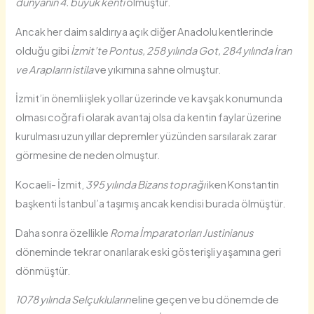
dünyanın 4. büyük kenti
olmuştur.
Ancak her daim saldırıya açık diğer Anadolu kentlerinde
olduğu gibi
İzmit’te Pontus, 258 yılında Got, 284 yılında İran
ve Arapların istila
ve yıkımına sahne olmuştur.
İzmit’in önemli işlek yollar üzerinde ve kavşak konumunda
olması coğrafi olarak avantaj olsa da kentin faylar üzerine
kurulması uzun yıllar depremler yüzünden sarsılarak zarar
görmesine de neden olmuştur.
Kocaeli- İzmit,
395 yılında Bizans toprağı
iken Konstantin
başkenti İstanbul’a taşımış ancak kendisi burada ölmüştür.
Daha sonra özellikle
Roma İmparatorları Justinianus
döneminde tekrar onarılarak eski gösterişli yaşamına geri
dönmüştür.
1078 yılında Selçukluların
eline geçen ve bu dönemde de