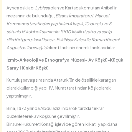
Ayrıca eski adı
Lybissa
olan ve Kartaca komutanı Anibal’in
mezarının da bulunduğu,
Bizans İmparatoru I. Manuel
Komnenos tarafından yaptırılan 4 kapılı, 10 burçlu ve 8
sütunlu 15 kubbeli sarnıcı ile 1000 kişilik tiyatroya sahip
dikdörtgen planlı Darıca-Eskihisar Kalesi ile Roma dönemi
Augustos Tapınağı’da
kent tarihinin önemli tanıklarıdırlar.
İzmit-
Arkeoloji ve Etnografya
Müzesi- Av Köşkü-
Küçük
Saray Hünkâr Köşkü
Kurtuluş savaşı sırasında Atatürk’ün de özellikle karargah
olarak kullandığı yapı, IV. Murat tarafından köşk olarak
yaptırılmıştır.
Bina, 1873 yılında Abdülaziz’in barok tarzda tekrar
düzenleterek av köşküne çevrilmiştir.
Bir süre Hükümet Konağı işlevi de gören iki katlı yapı daha
sonra 1967 yılında İzmit Müzesi olarak düzenlenmiştir.