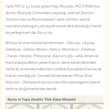
Tarihi
MÖ 12. yy. kadar giden Frig, Misyalılar, MÖ 378 Bitinya,
Roma, Bizans ile Osmanlıların yaşadığı, eski adı Tararion-
Toricion olan ve Bizans kiliseleri,
sahili, körfezi, verimli
topraklarıyla bugün çok sayıda tesisin de bulunduğu önemli
bir yerleşim yeri de
Darıca
’dır.
Bitinya’nın önemli antik kentlerinden
–
Dilovası- Libyssa,
Dakibyza- Gebze, Ritzion- Darıca, Niketiaton- Eskihisar,
Charax- Hereke, Philokrene- Bayramoğlu
– sahili, limanı ve
manzarasıyla dikkat çeken Darıca, deniz kenarı illerinden
tarihin ilk dönemlerinden beri özellikle Romalıların Karatacalı
Anibal’i yendiği yer, Osmanlı dönemine ait
Mimar Sinan
Köprüsü- Diliskelesi Köprüsü olan Dilovası
bölgenin önemli
tarihi ve doğal merkezlerdendir.