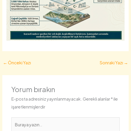
←
Önceki Yazı
Sonraki Yazı
→
Yorum bırakın
E-posta adresiniz yayınlanmayacak.
Gerekli alanlar
*
ile
işaretlenmişlerdir
Buraya
yazın..