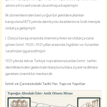
alınınca Kocaeli olarak da anılmaya başlamıştır.
İlk dönemlerinden beri yoğun bir şekilde kullanılan
karayoluna1873 yılında demiryolu da eklenince İznik mesiyle
oldukça gelişmiştir.
I. Dünya Savaşı sırasında önemini yitiren ve oldukça zarar
gören İzmit, 1920-1921 yılları arasında
İngilizler ve Yunanlılar
tarafından işgal edilmiştir.
1921 yılında tekrar Türkiye topraklarına katılan İzmit, tarihin
derinliklerinden gelen kalıntılarıyla mutlaka ziyaret edilmesi
gereken önemli bir merkezdir.
İzmit ve Çevresindeki Tarihi Yer, Yapı ve Yapıtlar