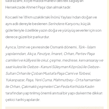
sadrazamı, köye maddi manevi destek sağlayan
Hersekzade Ahmet Paşa’dan almaktadır.
Kocaeli’ne 18 km uzaklıktaki İnönü Yaylası’ndan doğan ve
aynı adlı dereyle beslenen
Serindere Kanyonu
, küçük
göletleriyle özellikle yazın doğa ve yürüyüş severler için son
derece güzel bir parkurdur.
Ayrıca, İzmit ve çevresinde Osmanlı dönemi,
Türk- İslam
yapılarından
;
Akça, Fevziye, İmaret, Orhan, Pertev Paşa
camileri ve külliyesi ile okul, çeşme, medrese, kervansaray ve
saat kulesi ile Gebze- Kanuni Süleyman Köprüsü ile Gebze-
Sultan Orhan ile Çoban Mustafa Paşa Cami ve Türbesi,
Yukarıpazar, Paşa, Yeni Cuma, Mahmutbey- Orta hamamları
ile Orhan, Çakmaklı çeşmeleri Can Feda Kethüda Kadın
tarafından yaptırılmış önemli anıtsal bir yapı da kentte dikkat
çekici tarihi yapılardır.