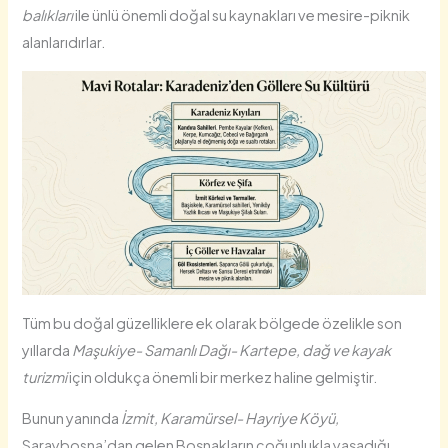
balıkları
ile ünlü önemli doğal su kaynakları ve mesire-piknik
alanlarıdırlar.
Tüm bu doğal güzelliklere ek olarak bölgede özelikle son
yıllarda
Maşukiye- Samanlı Dağı- Kartepe, dağ ve kayak
turizmi
için oldukça önemli bir merkez haline gelmiştir.
Bunun yanında
İzmit, Karamürsel- Hayriye Köyü,
Saraybosna’dan gelen Boşnakların çoğunlukla yaşadığı,