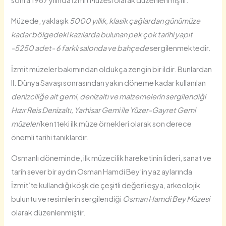
Müzede, yaklaşık
5000 yıllık, klasik çağlardan günümüze
kadar bölgedeki kazılarda bulunan pek çok tarihi yapıt
-5250 adet- 6 farklı salonda ve bahçede
sergilenmektedir.
İzmit müzeler bakımından oldukça zengin bir ildir. Bunlardan
II. Dünya Savaşı sonrasından yakın döneme kadar kullanılan
denizciliğe ait gemi, denizaltı ve malzemelerin sergilendiği
Hızır Reis Denizaltı, Yarhisar Gemi ile Yüzer-Gayret Gemi
müzeleri
kentteki ilk müze örnekleri olarak son derece
önemli tarihi tanıklardır.
Osmanlı döneminde, ilk müzecilik hareketinin lideri, sanat ve
tarih sever bir aydın Osman Hamdi Bey’in yaz aylarında
İzmit’te kullandığı köşk de çeşitli değerli eşya, arkeolojik
buluntu ve resimlerin sergilendiği
Osman Hamdi Bey Müzesi
olarak düzenlenmiştir.