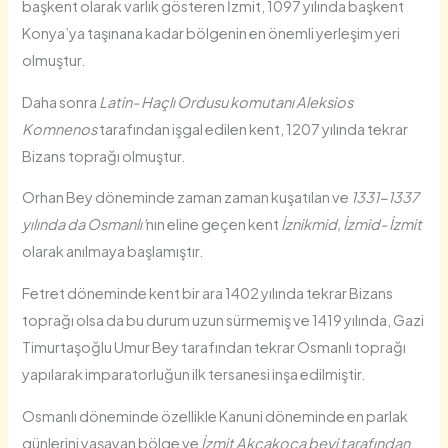
başkent olarak varlık gösteren İzmit, 1097 yılında başkent
Konya’ya taşınana kadar bölgenin en önemli yerleşim yeri
olmuştur.
Daha sonra
Latin- Haçlı Ordusu komutanı Aleksios
Komnenos
tarafından işgal edilen kent, 1207 yılında tekrar
Bizans toprağı olmuştur.
Orhan Bey döneminde zaman zaman kuşatılan ve
1331-1337
yılında da Osmanlı’
nın eline geçen kent
İznikmid, İzmid- İzmit
olarak anılmaya başlamıştır.
Fetret döneminde kent bir ara 1402 yılında tekrar Bizans
toprağı olsa da bu durum uzun sürmemiş ve 1419 yılında, Gazi
Timurtaşoğlu Umur Bey tarafından tekrar Osmanlı toprağı
yapılarak imparatorluğun ilk tersanesi inşa edilmiştir.
Osmanlı döneminde özellikle Kanuni döneminde en parlak
günlerini yaşayan bölge ve
İzmit Akçakoca beyi tarafından