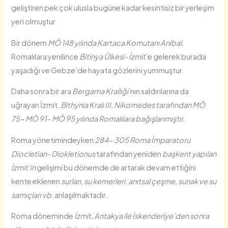
geliştiren pek çok ulusla bugüne kadar kesintisiz bir yerleşim
yeri olmuştur.
Bir dönem
MÖ 148 yılında Kartaca Komutanı Anibal,
Romalılara yenilince
Bitinya Ülkesi- İzmit
’e gelerek burada
yaşadığı ve Gebze’de hayata gözlerini yummuştur.
Daha sonra bir ara
Bergama Krallığı
’nın saldırılarına da
uğrayan İzmit,
Bithynia Kralı III. Nikomedes tarafından MÖ
75- MÖ 91- MÖ 95 yılında Romalılara bağışlanmıştır.
Roma yönetimindeyken
284- 305 Roma İmparatoru
Diocletian- Diokletionus
tarafından yeniden
başkent yapılan
İzmit’in
gelişimi bu dönemde de artarak devam ettiğini
kente eklenen
surları, su kemerleri, anıtsal çeşme, sunak ve su
sarnıçları vb.
anlaşılmaktadır.
Roma döneminde
İzmit, Antakya ile İskenderiye’den sonra