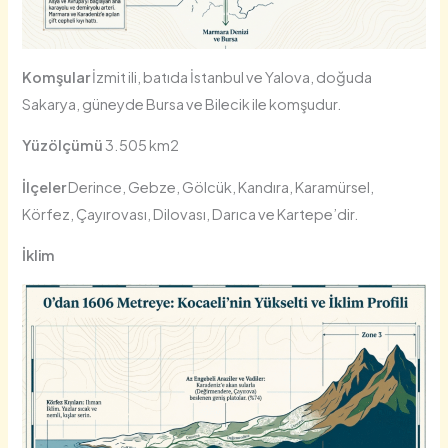
Komşular
İzmit ili, batıda İstanbul ve Yalova, doğuda
Sakarya, güneyde Bursa ve Bilecik ile komşudur.
Yüzölçümü
3.505 km2
İlçeler
Derince, Gebze, Gölcük, Kandıra, Karamürsel,
Körfez, Çayırovası, Dilovası, Darıca ve Kartepe’dir.
İklim