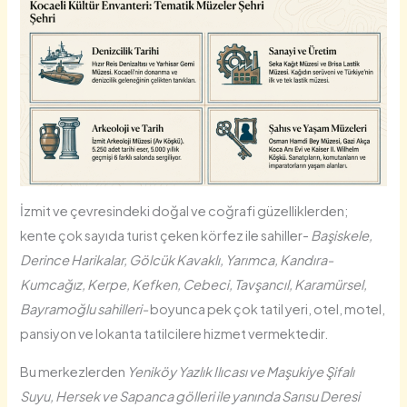
İzmit ve çevresindeki doğal ve coğrafi güzelliklerden;
kente çok sayıda turist çeken körfez ile sahiller-
Başiskele,
Derince Harikalar,
Gölcük Kavaklı, Yarımca, Kandıra-
Kumcağız, Kerpe, Kefken, Cebeci, Tavşancıl, Karamürsel,
Bayramoğlu sahilleri-
boyunca pek çok tatil yeri, otel, motel,
pansiyon ve lokanta tatilcilere hizmet vermektedir.
Bu merkezlerden
Yeniköy Yazlık Ilıcası ve Maşukiye Şifalı
Suyu, Hersek ve Sapanca gölleri ile yanında Sarısu Deresi