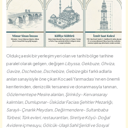
Oldukça eski bir yerleşim yeri olan ve tarihi bölge tarihine
paralel olarak gelişen, değişen
Libyssa, Gekbuze, Ghviza,
Gavize, Dschebse, Dschebize, Gebize
gibi farklı adlarla
anılan sanayisiyle öne çıkan Kocaeli Yarımadası’nın en önemli
kentlerinden, denizcilik tersanesi ve donanmasıyla tanınan,
Gözlementepe Mesire alanları, Şirinköy- Kervansaray
kalıntıları, Dumlupınar- Üsküdar Faciası Şehitler Mezarlığı,
Saraylı- Çınarlık Meydanı, Değirmendere- Sultanbaba
Türbesi, Türk evleri, restaurantları, Siretiye Köyü- Doğal
Avidere içmesuyu, Gölcük-Ulaşlı Sahil Şeridi ve Sosyal