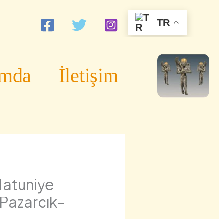
TR
ımda
İletişim
atuniye
Pazarcık-