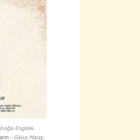
nboğa, Engizek,
arın
–
Gâvur, Maraş,