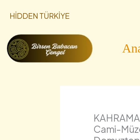
İçeriğe
HİDDEN TÜRKİYE
atla
Ana
KAHRAMAN
Cami-Müze