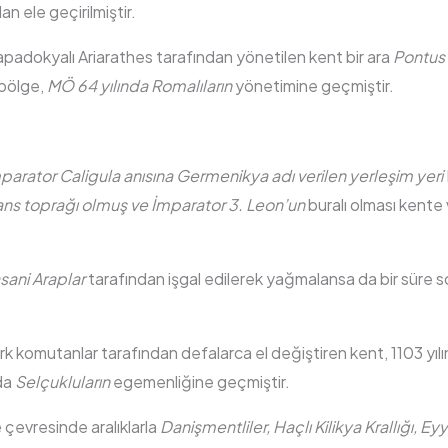
an ele geçirilmiştir.
padokyalı Ariarathes tarafından yönetilen kent bir ara
Pontus
 bölge,
MÖ 64 yılında Romalıların
yönetimine geçmiştir.
rator Caligula anısına Germenikya adı verilen yerleşim yeri
ans toprağı olmuş ve İmparator 3. Leon’un
buralı olması kente
sani Araplar
tarafından işgal edilerek yağmalansa da bir süre s
ürk komutanlar tarafından defalarca el değiştiren kent, 1103 yı
da
Selçukluların
egemenliğine geçmiştir.
çevresinde aralıklarla
Danişmentliler, Haçlı Kilikya Krallığı, Ey