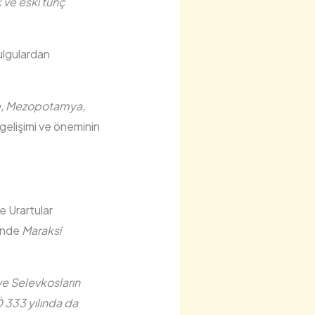
k ve eski tunç
ulgulardan
ye, Mezopotamya,
gelişimi ve öneminin
e Urartular
inde
Maraksi
ve Selevkosların
 333 yılında da