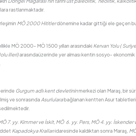
akın
Döngel Mağarası’nın tarihi üst paleolitik, neolitik, kalkoliti
lara rastlanmaktadır.
rleşimin
MÖ 2000 Hititler
dönemine kadar gittiği ele geçen b
likle MÖ 2000- MÖ 1500 yılları arasındaki
Kervan Yolu ( Suri
u illeri)
arasındaüzerinde yer alması kentin sosyo- ekonomik 
.
lerinde
Gurgum adlı kent devletinin
merkezi olan Maraş, bir sür
ilmiş ve sonrasında
Asurlulara
bağlanan kentten Asur tabletler
sedilmektedir.
MÖ 7. yy. Kimmer ve İskit,
MÖ 6. yy. Pers, MÖ 4. yy. İskender 
üddet
Kapadokya Kralları
idaresinde kaldıktan sonra Maraş,
MÖ