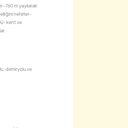
 -760 m yayılarak
lliğini nehirler-
lü-
kent ve
ar.
lu, demiryolu ve