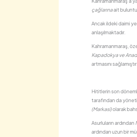
Kahramanmaraş’a y
çağlarına
ait buluntu
Ancak ildeki daimi ye
anlaşılmaktadır.
Kahramanmaraş, özel
Kapadokya ve Anadol
artmasını sağlamıştır
Hititlerin son dönem
tarafından da yönet
(Markasi)
olarak bah
Asurluların ardından
ardından uzun bir m