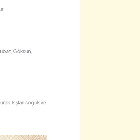
ur.
işubat, Göksun,
urak, kışları soğuk ve