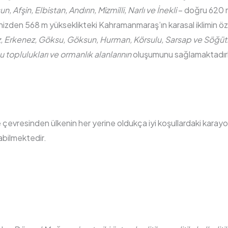
 Afşin, Elbistan, Andırın, Mizmilli, Narlı ve İnekli
– doğru 620 m
 Denizden 568 m yükseklikteki Kahramanmaraş’ın karasal iklimin öze
z, Erkenez, Göksu, Göksun, Hurman, Körsulu, Sarsap ve Söğüt
 toplulukları ve ormanlık alanlarının
oluşumunu sağlamaktadırl
 çevresinden ülkenin her yerine oldukça iyi koşullardaki karayo
abilmektedir.