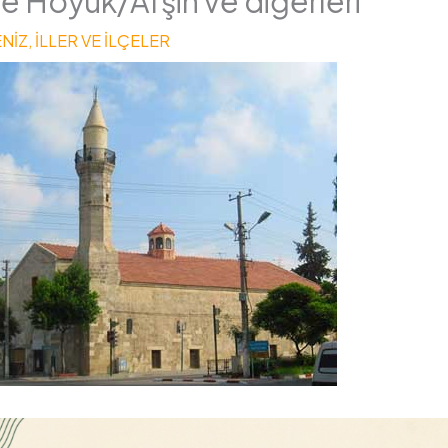
 Höyük/Afşin ve diğerleri
NİZ
,
İLLER VE İLÇELER