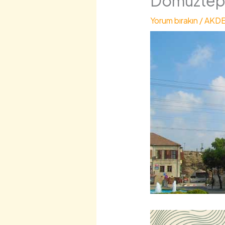
Domuztepe
Yorum bırakın
/
AKDE