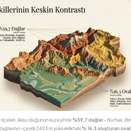
 ilçeleri, Aksu oluğunun kuzeyinde
%59,7 dağlar
–
Nurhak, Bi
dağlarının
-çevrili 2403 m yükseklikteki
% 16,3 oluşturan oval