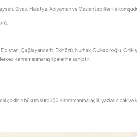
yseri, Sivas, Malatya, Adıyaman ve Gaziantep illeri ile komşud
km2
, Elbistan, Çağlayancerit, Ekinözü, Nurhak, Dulkadiroğlu, Onik
Merkez Kahramanmaraş ilçelerine sahiptir.
asal şeklinin hüküm sürdüğü Kahramanmaraş ili, yazları sıcak ve k