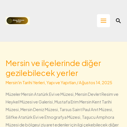
İçeriğe
atla
Ara
Mersin ve ilçelerinde diğer
Mersin
ve
gezilebilecek yerler
ilçelerinde
Mersin'in Tarihi Yerleri, Yapı ve Yapıtları
/
Ağustos 14, 2025
diğer
gezilebilecek
Müzeler Mersin Atatürk Evi ve Müzesi, Mersin Devlet Resim ve
yerler
Heykel Müzesi ve Galerisi, Mustafa Erim Mersin Kent Tarihi
Müzesi, Mersin Deniz Müzesi, Tarsus Saint Paul Anıt Müzesi,
Silifke Atatürk Evi ve Etnografya Müzesi, Taşucu Amphora
Müzesi de bölgeyi ziyaret edenler için ilgi çekebilecek diğer