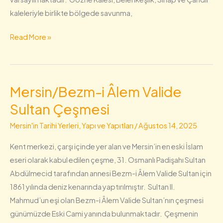
kaleleriyle birlikte bölgede savunma,
Read More »
Mersin/Bezm-i Âlem Valide
Mersin/Bezm-
i
Sultan Çeşmesi
Âlem
Mersin'in Tarihi Yerleri, Yapı ve Yapıtları
/
Ağustos 14, 2025
Valide
Sultan
Kent merkezi, çarşı içinde yer alan ve Mersin’in en eski İslam
Çeşmesi
eseri olarak kabul edilen çeşme, 31. Osmanlı Padişahı Sultan
Abdülmecid tarafından annesi Bezm-i Âlem Valide Sultan için
1861 yılında deniz kenarında yaptırılmıştır. Sultan II.
Mahmud’un eşi olan Bezm-i Âlem Valide Sultan’nın çeşmesi
günümüzde Eski Cami yanında bulunmaktadır. Çeşmenin