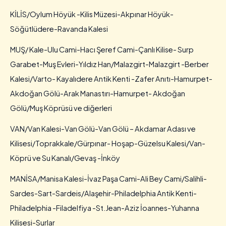
KİLİS/Oylum Höyük -Kilis Müzesi-Akpınar Höyük-
Söğütlüdere-Ravanda Kalesi
MUŞ/ Kale-Ulu Cami-Hacı Şeref Cami-Çanlı Kilise- Surp
Garabet-Muş Evleri-Yıldız Han/Malazgirt-Malazgirt -Berber
Kalesi/Varto- Kayalıdere Antik Kenti -Zafer Anıtı-Hamurpet-
Akdoğan Gölü-Arak Manastırı-Hamurpet- Akdoğan
Gölü/Muş Köprüsü ve diğerleri
VAN/Van Kalesi-Van Gölü-Van Gölü – Akdamar Adası ve
Kilisesi/Toprakkale/Gürpınar- Hoşap-Güzelsu Kalesi/Van-
Köprü ve Su Kanalı/Gevaş -İnköy
MANİSA/Manisa Kalesi-İvaz Paşa Cami-Ali Bey Cami/Salihli-
Sardes-Sart-Sardeis/Alaşehir-Philadelphia Antik Kenti-
Philadelphia -Filadelfiya -St.Jean-Aziz İoannes-Yuhanna
Kilisesi-Surlar