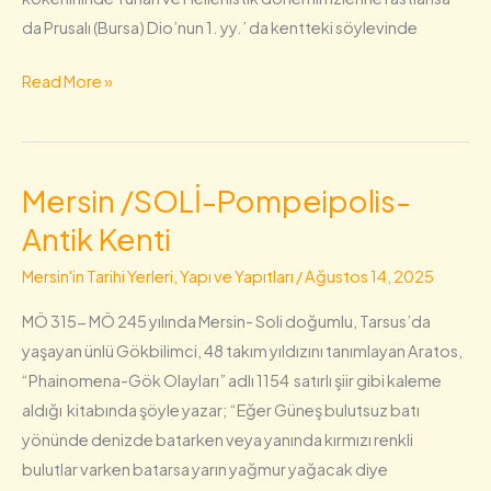
Kabri/Kubat
da Prusalı (Bursa) Dio’nun 1. yy.’ da kentteki söylevinde
Paşa
Medresesi/Gözlükule/Roma
Read More »
Tapınağı
(Dönüktaş,
Donuktaş)/Bilali
Habeşi
Mersin /SOLİ-Pompeipolis-
Mersin
(Makamı)
/SOLİ-
Antik Kenti
Mescidi/Kırkkaşık
Pompeipolis-
(Beyaz
Mersin'in Tarihi Yerleri, Yapı ve Yapıtları
/
Ağustos 14, 2025
Antik
Kaşık)
Kenti
MÖ 315- MÖ 245 yılında Mersin- Soli doğumlu, Tarsus’da
Bedesteni/Roma
yaşayan ünlü Gökbilimci, 48 takım yıldızını tanımlayan Aratos,
(Eski
“Phainomena-Gök Olayları” adlı 1154 satırlı şiir gibi kaleme
ya
aldığı kitabında şöyle yazar; “Eğer Güneş bulutsuz batı
da
yönünde denizde batarken veya yanında kırmızı renkli
Şahmerdan
bulutlar varken batarsa yarın yağmur yağacak diye
Hamamı)