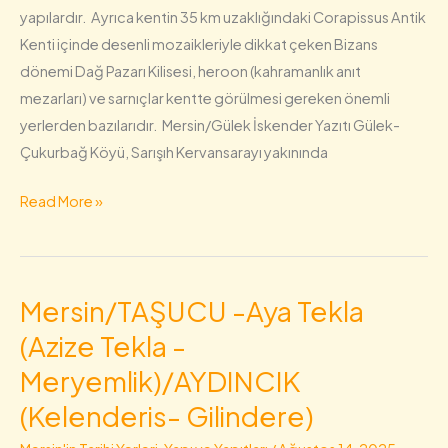
yapılardır. Ayrıca kentin 35 km uzaklığındaki Corapissus Antik
Kenti içinde desenli mozaikleriyle dikkat çeken Bizans
dönemi Dağ Pazarı Kilisesi, heroon (kahramanlık anıt
mezarları) ve sarnıçlar kentte görülmesi gereken önemli
yerlerden bazılarıdır. Mersin/Gülek İskender Yazıtı Gülek-
Çukurbağ Köyü, Sarışıh Kervansarayı yakınında
Read More »
Mersin/TAŞUCU -Aya Tekla
Mersin/TAŞUCU
-
(Azize Tekla -
Aya
Meryemlik)/AYDINCIK
Tekla
(Kelenderis- Gilindere)
(Azize
Tekla