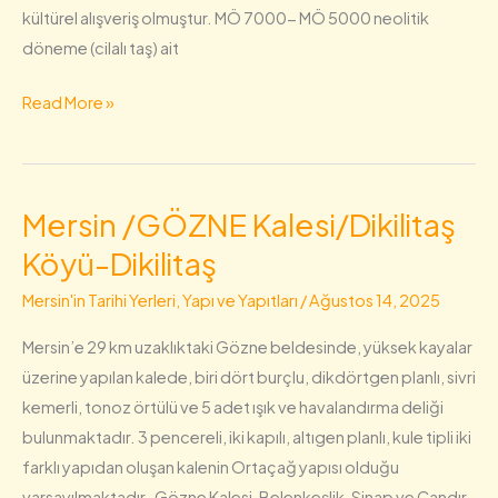
kültürel alışveriş olmuştur. MÖ 7000- MÖ 5000 neolitik
döneme (cilalı taş) ait
Read More »
Mersin /GÖZNE Kalesi/Dikilitaş
Mersin
/GÖZNE
Köyü-Dikilitaş
Kalesi/Dikilitaş
Mersin'in Tarihi Yerleri, Yapı ve Yapıtları
/
Ağustos 14, 2025
Köyü-
Dikilitaş
Mersin’e 29 km uzaklıktaki Gözne beldesinde, yüksek kayalar
üzerine yapılan kalede, biri dört burçlu, dikdörtgen planlı, sivri
kemerli, tonoz örtülü ve 5 adet ışık ve havalandırma deliği
bulunmaktadır. 3 pencereli, iki kapılı, altıgen planlı, kule tipli iki
farklı yapıdan oluşan kalenin Ortaçağ yapısı olduğu
varsayılmaktadır. Gözne Kalesi, Belenkeşlik, Sinap ve Çandır