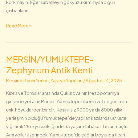
korkmayın. Eğer sabahleyin gökyüzü kırmızıysa o gün
Hamamı
çobanların
ve
Kemer
Read More »
(Altından
Geçme)/Justinianus
Köprüsü
(Baç
MERSİN/YUMUKTEPE-
MERSİN/YUMUKTEPE-
Köprüsü)/Saat
Zephyrium
Zephyrium Antik Kenti
Kulesi/Nusret
Antik
(Nusrat)Mayın
Mersin'in Tarihi Yerleri, Yapı ve Yapıtları
/
Ağustos 14, 2025
Kenti
Gemisi/Mesire
Kıbrıs ve Toroslar arasında Çukurova’nın Mezopotamya
Yerleri
girişinde yer alan Mersin-Yumuktepe ülkenin ve bölgenin en
eski höyüklerden biridir. Kesintisiz 9000 ya da 8000 yıllık
yerleşimin olduğu Yumuktepe’de yapılan kazılarda üst üste
yığılarak 25 m yüksekliğinde 33 yaşam tabakası bulunmuştur.
Ana yollar üzerindeki Yumuktepe’de çağlar boyunca ticari,