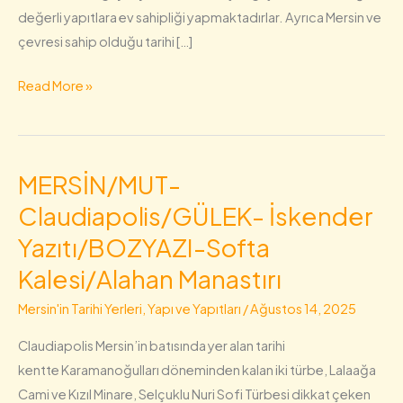
değerli yapıtlara ev sahipliği yapmaktadırlar. Ayrıca Mersin ve
çevresi sahip olduğu tarihi […]
Read More »
MERSİN/MUT-
MERSİN/MUT-
Claudiapolis/GÜLEK-
Claudiapolis/GÜLEK- İskender
İskender
Yazıtı/BOZYAZI-Softa
Yazıtı/BOZYAZI-
Kalesi/Alahan Manastırı
Softa
Kalesi/Alahan
Mersin'in Tarihi Yerleri, Yapı ve Yapıtları
/
Ağustos 14, 2025
Manastırı
Claudiapolis Mersin’in batısında yer alan tarihi
kentte Karamanoğulları döneminden kalan iki türbe, Lalaağa
Cami ve Kızıl Minare, Selçuklu Nuri Sofi Türbesi dikkat çeken