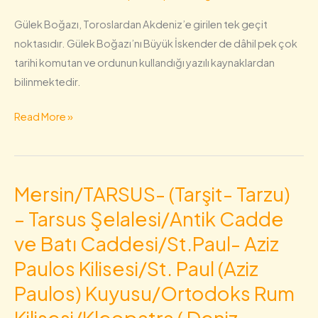
Gülek Boğazı, Toroslardan Akdeniz’e girilen tek geçit
noktasıdır. Gülek Boğazı’nı Büyük İskender de dâhil pek çok
tarihi komutan ve ordunun kullandığı yazılı kaynaklardan
bilinmektedir.
Read More »
Mersin/TARSUS- (Tarşit- Tarzu)
Mersin/TARSUS-
(Tarşit-
– Tarsus Şelalesi/Antik Cadde
Tarzu)
ve Batı Caddesi/St.Paul- Aziz
–
Paulos Kilisesi/St. Paul (Aziz
Tarsus
Şelalesi/Antik
Paulos) Kuyusu/Ortodoks Rum
Cadde