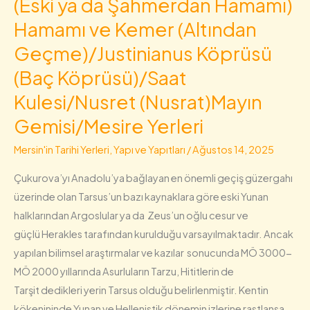
(Eski ya da Şahmerdan Hamamı)
Kehf
Hamamı ve Kemer (Altından
(Yedi
Geçme)/Justinianus Köprüsü
Uyurlar
Mağarası)/Ulu
(Baç Köprüsü)/Saat
Cami/St.
Kulesi/Nusret (Nusrat)Mayın
Paulus
Gemisi/Mesire Yerleri
Kilisesi
(St.Paulus
Mersin'in Tarihi Yerleri, Yapı ve Yapıtları
/
Ağustos 14, 2025
Katedrali-
Çukurova’yı Anadolu’ya bağlayan en önemli geçiş güzergahı
Eski
üzerinde olan Tarsus’un bazı kaynaklara göre eski Yunan
Cami)/Makamı
halklarından Argoslular ya da Zeus’un oğlu cesur ve
Şerif
güçlü Herakles tarafından kurulduğu varsayılmaktadır. Ancak
Cami
yapılan bilimsel araştırmalar ve kazılar sonucunda MÖ 3000-
ve
MÖ 2000 yıllarında Asurluların Tarzu, Hititlerin de
Daniyal
Tarşit dedikleri yerin Tarsus olduğu belirlenmiştir. Kentin
Peygamber
kökenininde Yunan ve Hellenistik dönemin izlerine rastlansa