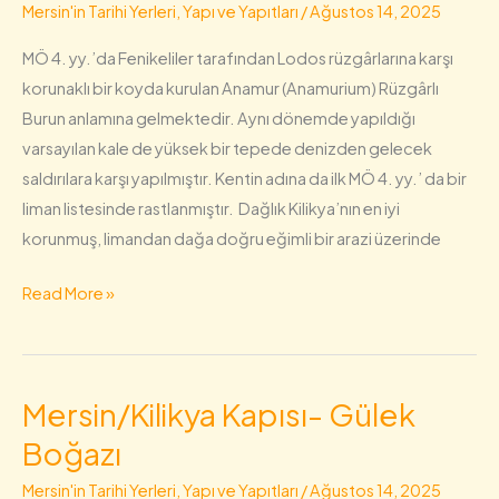
Mersin'in Tarihi Yerleri, Yapı ve Yapıtları
/
Ağustos 14, 2025
MÖ 4. yy.’da Fenikeliler tarafından Lodos rüzgârlarına karşı
korunaklı bir koyda kurulan Anamur (Anamurium) Rüzgârlı
Burun anlamına gelmektedir. Aynı dönemde yapıldığı
varsayılan kale de yüksek bir tepede denizden gelecek
saldırılara karşı yapılmıştır. Kentin adına da ilk MÖ 4. yy.’ da bir
liman listesinde rastlanmıştır. Dağlık Kilikya’nın en iyi
korunmuş, limandan dağa doğru eğimli bir arazi üzerinde
Read More »
Mersin/Kilikya Kapısı- Gülek
Mersin/Kilikya
Kapısı-
Boğazı
Gülek
Mersin'in Tarihi Yerleri, Yapı ve Yapıtları
/
Ağustos 14, 2025
Boğazı