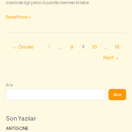
üzerinde ilgi çekici 6 satırlık mermer kitabe
Read More »
←
Önceki
1
…
8
9
10
…
18
Next
→
Ara
Ara
Son Yazılar
ANTİGONE