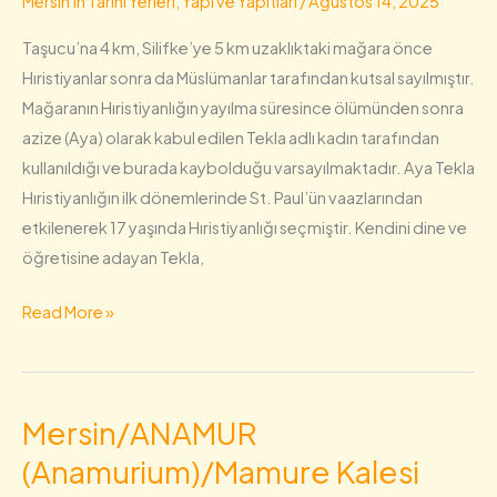
Mersin'in Tarihi Yerleri, Yapı ve Yapıtları
/
Ağustos 14, 2025
-
Taşucu’na 4 km, Silifke’ye 5 km uzaklıktaki mağara önce
Meryemlik)/AYDINCIK
Hıristiyanlar sonra da Müslümanlar tarafından kutsal sayılmıştır.
(Kelenderis-
Mağaranın Hıristiyanlığın yayılma süresince ölümünden sonra
Gilindere)
azize (Aya) olarak kabul edilen Tekla adlı kadın tarafından
kullanıldığı ve burada kaybolduğu varsayılmaktadır. Aya Tekla
Hıristiyanlığın ilk dönemlerinde St. Paul’ün vaazlarından
etkilenerek 17 yaşında Hıristiyanlığı seçmiştir. Kendini dine ve
öğretisine adayan Tekla,
Read More »
Mersin/ANAMUR
Mersin/ANAMUR
(Anamurium)/Mamure
(Anamurium)/Mamure Kalesi
Kalesi