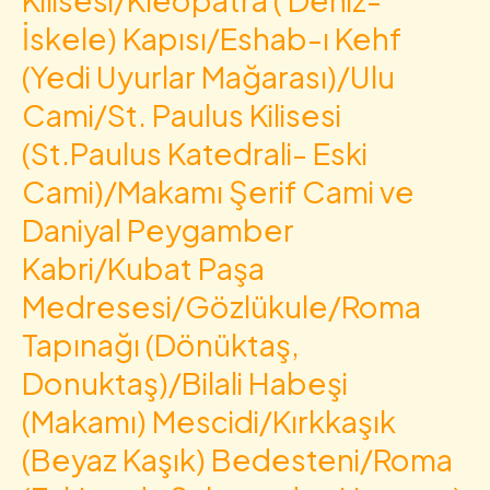
Kilisesi/Kleopatra ( Deniz-
ve
İskele) Kapısı/Eshab-ı Kehf
Batı
(Yedi Uyurlar Mağarası)/Ulu
Caddesi/St.Paul-
Aziz
Cami/St. Paulus Kilisesi
Paulos
(St.Paulus Katedrali- Eski
Kilisesi/St.
Cami)/Makamı Şerif Cami ve
Paul
(Aziz
Daniyal Peygamber
Paulos)
Kabri/Kubat Paşa
Kuyusu/Ortodoks
Medresesi/Gözlükule/Roma
Rum
Kilisesi/Kleopatra
Tapınağı (Dönüktaş,
(
Donuktaş)/Bilali Habeşi
Deniz-
(Makamı) Mescidi/Kırkkaşık
İskele)
(Beyaz Kaşık) Bedesteni/Roma
Kapısı/Eshab-
ı