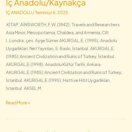
İç Anadolu/Kaynakça
İç
Anadolu/Kaynakça
İÇ ANADOLU
/
Temmuz 6, 2025
KİTAP; AİNSWORTH, F.W.(1842); Travels and Researchers
Asia Minor, Mesopotamia, Chaldea, and Armenia, Cilt
I.,Londra; çev. Ayşe Sümer AKURGAL, E. ( 1995); Anadolu
Uygarlıkları, Net Yayınları, 5. Baskı, İstanbul. AKURGAL,E.
(1985):Ancient Civilization and Ruins of Turkey, İstanbul .
AKURGAL,E.(1998): Anadolu Kültür Tarihi, Ankara.
AKURGAL,E.(1985):Ancient Civilization and Ruins of Turkey,
İstanbul. AKURGAL,E.(1995): Hatti ve Hitit Uygarlıkları,
İstanbul. AKSEL,M.
Read More »