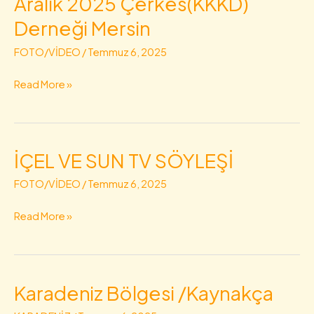
Aralık 2025 Çerkes(KKKD)
kitabı
Derneği Mersin
imza
günü
FOTO/VİDEO
/
Temmuz 6, 2025
7
Read More »
Aralık
2025
Çerkes(KKKD)
Derneği
İÇEL VE SUN TV SÖYLEŞİ
İÇEL
Mersin
VE
FOTO/VİDEO
/
Temmuz 6, 2025
SUN
TV
Read More »
SÖYLEŞİ
Karadeniz Bölgesi /Kaynakça
Karadeniz
Bölgesi