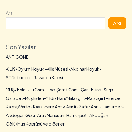
Ara
Ara
Son Yazılar
ANTİGONE
KİLİS/Oylum Höyük -Kilis Müzesi-Akpınar Höyük-
Söğütlüdere-Ravanda Kalesi
MUŞ/ Kale-Ulu Cami-Hacı Şeref Cami-Çanlı Kilise- Surp
Garabet-Muş Evleri-Yıldız Han/Malazgirt-Malazgirt -Berber
Kalesi/Varto- Kayalıdere Antik Kenti -Zafer Anıtı-Hamurpet-
Akdoğan Gölü-Arak Manastırı-Hamurpet- Akdoğan
Gölü/Muş Köprüsü ve diğerleri