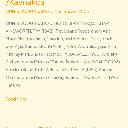
/Kaynakça
Bölgesi
GÜNEYDOĞU ANADOLU
/
Temmuz 6, 2025
/Kaynakça
GÜNEYDOĞU ANADOLU BÖLGESİ KAYNAKÇA; KİTAP;
AİNSWORTH, F.W.(1842); Travels and Researchers Asia
Minor, Mesopotamia, Chaldea, and Armenia, Cilt I.,Londra;
çev. Ayşe Sümer AKURGAL, E. ( 1995); Anadolu Uygarlıkları,
Net Yayınları, 5. Baskı, İstanbul. AKURGAL,E.(1985):Ancient
Civilization and Ruins of Turkey, İstanbul . AKURGAL,E.(1998):
Anadolu Kültür Tarihi, Ankara. AKURGAL,E.(1985):Ancient
Civilization and Ruins of Turkey, İstanbul. AKURGAL,E.(1995):
Hatti ve
Read More »