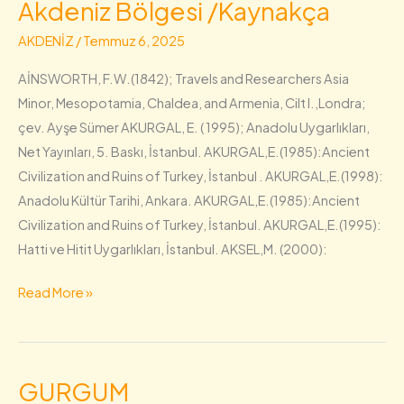
Akdeniz Bölgesi /Kaynakça
Akdeniz
Bölgesi
AKDENİZ
/
Temmuz 6, 2025
/Kaynakça
AİNSWORTH, F.W.(1842); Travels and Researchers Asia
Minor, Mesopotamia, Chaldea, and Armenia, Cilt I.,Londra;
çev. Ayşe Sümer AKURGAL, E. ( 1995); Anadolu Uygarlıkları,
Net Yayınları, 5. Baskı, İstanbul. AKURGAL,E.(1985):Ancient
Civilization and Ruins of Turkey, İstanbul . AKURGAL,E.(1998):
Anadolu Kültür Tarihi, Ankara. AKURGAL,E.(1985):Ancient
Civilization and Ruins of Turkey, İstanbul. AKURGAL,E.(1995):
Hatti ve Hitit Uygarlıkları, İstanbul. AKSEL,M. (2000):
Read More »
GURGUM
GURGUM