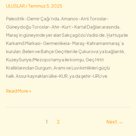
ULUSLAR
/
Temmuz 5, 2025
Paleolitik -Demir Çağı’nda, Amanos -Anti Toroslar-
Güneydoğu Toroslar- Ahır -Kurt – Kartal Dağları arasında,
Maraş’ın güneyinde yer alan Sakçagözü Vadisi de, Ḫattuşa ile
Karkamıš Markasi- Germenikeia- Maraş- Kahramanmaraş’ a
kurulan, Belen ve Bahçe Geçitleri ile Çukurova’ya bağlantılı,
KuzeySuriye/Mezopotamya ile komşu, Geç Hitit
Krallıklarından Gurgum, Arami ve Luvi kimlikleri güçlü
halk.Assur kaynakları ülke-KUR, ya da şehir-URU ve
Read More »
1
2
Next
→