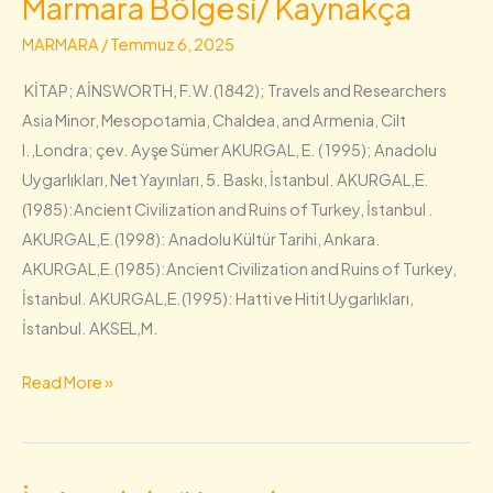
Marmara Bölgesi/ Kaynakça
Marmara
Bölgesi/
MARMARA
/
Temmuz 6, 2025
Kaynakça
KİTAP; AİNSWORTH, F.W.(1842); Travels and Researchers
Asia Minor, Mesopotamia, Chaldea, and Armenia, Cilt
I.,Londra; çev. Ayşe Sümer AKURGAL, E. ( 1995); Anadolu
Uygarlıkları, Net Yayınları, 5. Baskı, İstanbul. AKURGAL,E.
(1985):Ancient Civilization and Ruins of Turkey, İstanbul .
AKURGAL,E.(1998): Anadolu Kültür Tarihi, Ankara.
AKURGAL,E.(1985):Ancient Civilization and Ruins of Turkey,
İstanbul. AKURGAL,E.(1995): Hatti ve Hitit Uygarlıkları,
İstanbul. AKSEL,M.
Read More »