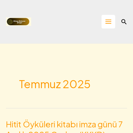
İçeriğe
atla
Ara
Temmuz 2025
Hitit Öyküleri kitabı imza günü 7
Hitit
Öyküleri