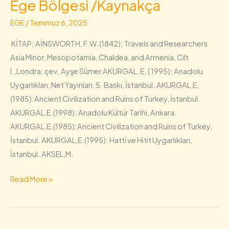
Ege Bölgesi /Kaynakça
Ege
Bölgesi
EGE
/
Temmuz 6, 2025
/Kaynakça
KİTAP; AİNSWORTH, F.W.(1842); Travels and Researchers
Asia Minor, Mesopotamia, Chaldea, and Armenia, Cilt
I.,Londra; çev. Ayşe Sümer AKURGAL, E. ( 1995); Anadolu
Uygarlıkları, Net Yayınları, 5. Baskı, İstanbul. AKURGAL,E.
(1985):Ancient Civilization and Ruins of Turkey, İstanbul .
AKURGAL,E.(1998): Anadolu Kültür Tarihi, Ankara.
AKURGAL,E.(1985):Ancient Civilization and Ruins of Turkey,
İstanbul. AKURGAL,E.(1995): Hatti ve Hitit Uygarlıkları,
İstanbul. AKSEL,M.
Read More »