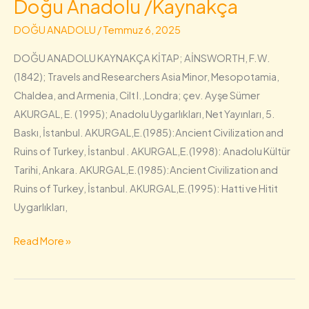
Doğu Anadolu /Kaynakça
Doğu
Anadolu
DOĞU ANADOLU
/
Temmuz 6, 2025
/Kaynakça
DOĞU ANADOLU KAYNAKÇA KİTAP; AİNSWORTH, F.W.
(1842); Travels and Researchers Asia Minor, Mesopotamia,
Chaldea, and Armenia, Cilt I.,Londra; çev. Ayşe Sümer
AKURGAL, E. ( 1995); Anadolu Uygarlıkları, Net Yayınları, 5.
Baskı, İstanbul. AKURGAL,E.(1985):Ancient Civilization and
Ruins of Turkey, İstanbul . AKURGAL,E.(1998): Anadolu Kültür
Tarihi, Ankara. AKURGAL,E.(1985):Ancient Civilization and
Ruins of Turkey, İstanbul. AKURGAL,E.(1995): Hatti ve Hitit
Uygarlıkları,
Read More »