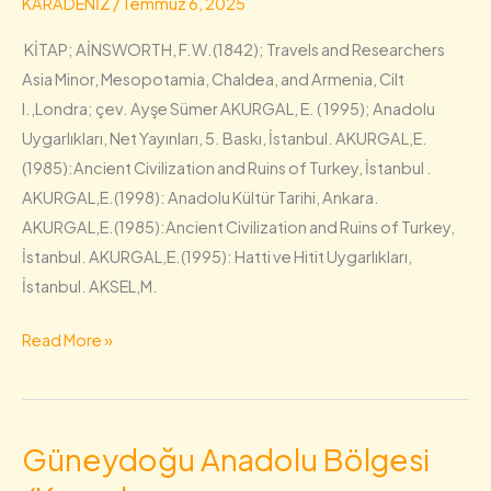
KARADENİZ
/
Temmuz 6, 2025
/Kaynakça
KİTAP; AİNSWORTH, F.W.(1842); Travels and Researchers
Asia Minor, Mesopotamia, Chaldea, and Armenia, Cilt
I.,Londra; çev. Ayşe Sümer AKURGAL, E. ( 1995); Anadolu
Uygarlıkları, Net Yayınları, 5. Baskı, İstanbul. AKURGAL,E.
(1985):Ancient Civilization and Ruins of Turkey, İstanbul .
AKURGAL,E.(1998): Anadolu Kültür Tarihi, Ankara.
AKURGAL,E.(1985):Ancient Civilization and Ruins of Turkey,
İstanbul. AKURGAL,E.(1995): Hatti ve Hitit Uygarlıkları,
İstanbul. AKSEL,M.
Read More »
Güneydoğu Anadolu Bölgesi
Güneydoğu
Anadolu