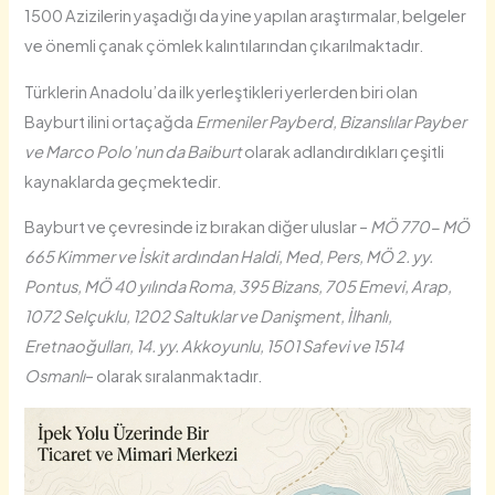
1500 Azizilerin yaşadığı da yine yapılan araştırmalar, belgeler
ve önemli çanak çömlek kalıntılarından çıkarılmaktadır.
Türklerin Anadolu’da ilk yerleştikleri yerlerden biri olan
Bayburt ilini ortaçağda
Ermeniler Payberd, Bizanslılar Payber
ve Marco Polo’nun da Baiburt
olarak adlandırdıkları çeşitli
kaynaklarda geçmektedir.
Bayburt ve çevresinde iz bırakan diğer uluslar –
MÖ 770- MÖ
665 Kimmer ve İskit ardından Haldi, Med, Pers, MÖ 2. yy.
Pontus, MÖ 40 yılında Roma, 395 Bizans, 705 Emevi, Arap,
1072 Selçuklu, 1202 Saltuklar ve Danişment, İlhanlı,
Eretnaoğulları, 14. yy. Akkoyunlu, 1501 Safevi ve 1514
Osmanlı
– olarak sıralanmaktadır.