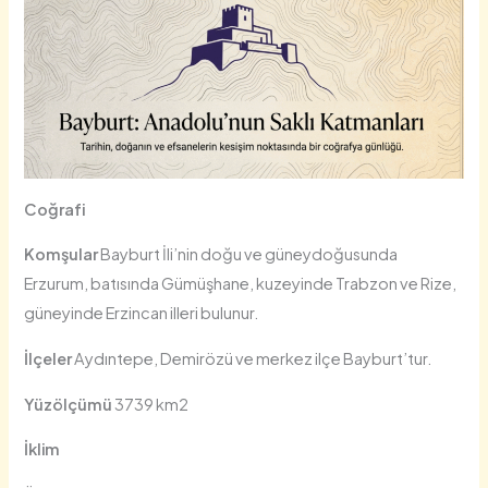
Coğrafi
Komşular
Bayburt İli’nin doğu ve güneydoğusunda
Erzurum, batısında Gümüşhane, kuzeyinde Trabzon ve Rize,
güneyinde Erzincan illeri bulunur.
İlçeler
Aydıntepe, Demirözü ve merkez ilçe Bayburt’tur.
Yüzölçümü
3739 km2
İklim