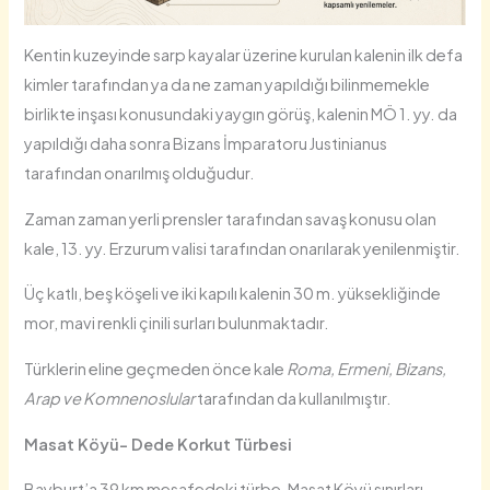
Kentin kuzeyinde sarp kayalar üzerine kurulan kalenin ilk defa
kimler tarafından ya da ne zaman yapıldığı bilinmemekle
birlikte inşası konusundaki yaygın görüş, kalenin MÖ 1. yy. da
yapıldığı daha sonra Bizans İmparatoru Justinianus
tarafından onarılmış olduğudur.
Zaman zaman yerli prensler tarafından savaş konusu olan
kale, 13. yy. Erzurum valisi tarafından onarılarak yenilenmiştir.
Üç katlı, beş köşeli ve iki kapılı kalenin 30 m. yüksekliğinde
mor, mavi renkli çinili surları bulunmaktadır.
Türklerin eline geçmeden önce kale
Roma, Ermeni, Bizans,
Arap ve Komnenoslular
tarafından da kullanılmıştır.
Masat Köyü-
Dede Korkut Türbesi
Bayburt’a 39 km mesafedeki türbe, Masat Köyü sınırları