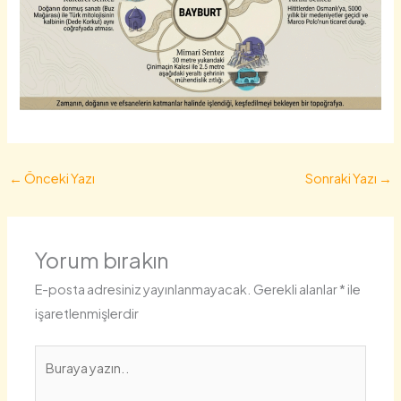
←
Önceki Yazı
Sonraki Yazı
→
Yorum bırakın
E-posta adresiniz yayınlanmayacak.
Gerekli alanlar
*
ile
işaretlenmişlerdir
Buraya
yazın..