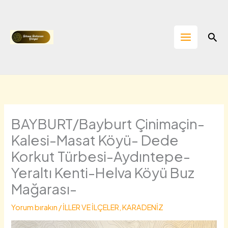
İçeriğe
atla
Ara
BAYBURT/Bayburt Çinimaçin-
Kalesi-Masat Köyü- Dede
Korkut Türbesi-Aydıntepe-
Yeraltı Kenti-Helva Köyü Buz
Mağarası-
Yorum bırakın
/
İLLER VE İLÇELER
,
KARADENİZ