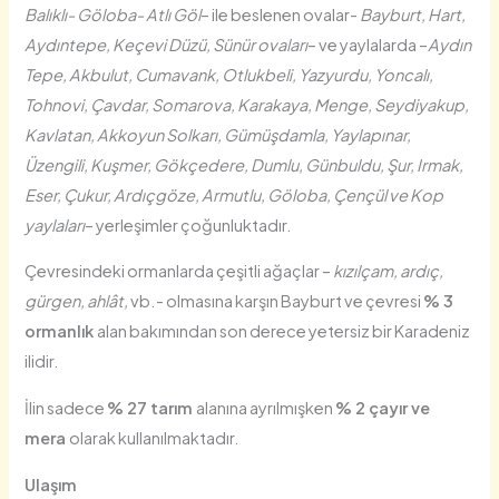
Balıklı- Göloba- Atlı Göl
– ile beslenen ovalar-
Bayburt, Hart,
Aydıntepe, Keçevi Düzü, Sünür ovaları
– ve yaylalarda –
Aydın
Tepe, Akbulut, Cumavank, Otlukbeli, Yazyurdu, Yoncalı,
Tohnovi, Çavdar, Somarova, Karakaya, Menge, Seydiyakup,
Kavlatan, Akkoyun Solkarı, Gümüşdamla, Yaylapınar,
Üzengili, Kuşmer, Gökçedere, Dumlu, Günbuldu, Şur, Irmak,
Eser, Çukur, Ardıçgöze, Armutlu, Göloba, Çençül ve Kop
yaylaları
– yerleşimler çoğunluktadır.
Çevresindeki ormanlarda çeşitli ağaçlar –
kızılçam, ardıç,
gürgen, ahlât,
vb.- olmasına karşın Bayburt ve çevresi
% 3
ormanlık
alan bakımından son derece yetersiz bir Karadeniz
ilidir.
İlin sadece
% 27 tarım
alanına ayrılmışken
% 2 çayır ve
mera
olarak kullanılmaktadır.
Ulaşım