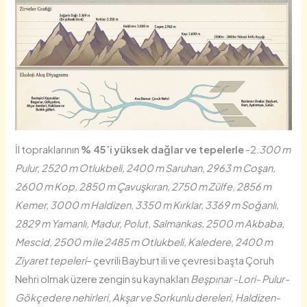
İl topraklarının
% 45’i yüksek dağlar ve tepelerle
-2
.300 m
Pulur, 2520 m Otlukbeli, 2400 m Saruhan, 2963 m Coşan,
2600 m Kop, 2850 m Çavuşkıran, 2750 m Zülfe, 2856 m
Kemer, 3000 m Haldizen, 3350 m Kırklar, 3369 m Soğanlı,
2829 m Yamanlı, Madur, Polut, Salmankas, 2500 m Akbaba,
Mescid, 2500 m ile 2485 m Otlukbeli, Kaledere, 2400 m
Ziyaret tepeleri
– çevrili Bayburt ili ve çevresi başta Çoruh
Nehri olmak üzere zengin su kaynakları
Beşpınar -Lori- Pulur-
Gökçedere nehirleri, Akşar ve Sorkunlu dereleri, Haldizen-