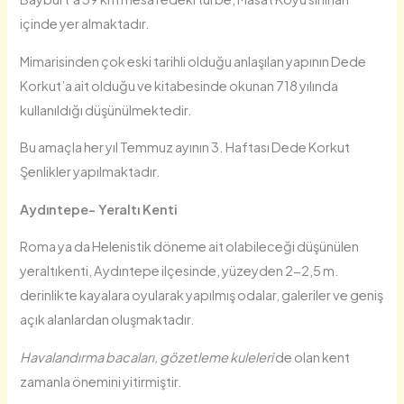
içinde yer almaktadır.
Mimarisinden çok eski tarihli olduğu anlaşılan yapının Dede
Korkut’a ait olduğu ve kitabesinde okunan 718 yılında
kullanıldığı düşünülmektedir.
Bu amaçla her yıl Temmuz ayının 3. Haftası Dede Korkut
Şenlikler yapılmaktadır.
Aydıntepe- Yeraltı Kenti
Roma ya da Helenistik döneme ait olabileceği düşünülen
yeraltıkenti, Aydıntepe ilçesinde, yüzeyden 2-2,5 m.
derinlikte kayalara oyularak yapılmış odalar, galeriler ve geniş
açık alanlardan oluşmaktadır.
Havalandırma bacaları, gözetleme kuleleri
de olan kent
zamanla önemini yitirmiştir.