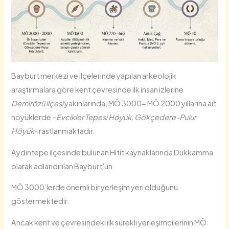
Bayburt merkezi ve ilçelerinde yapılan arkeolojik
araştırmalara göre kent çevresinde ilk insan izlerine
Demirözü ilçesi
yakınlarında, MÖ 3000- MÖ 2000 yıllarına ait
höyüklerde –
Evcikler Tepesi Höyük, Gökçedere-Pulur
Höyük-
rastlanmaktadır.
Aydıntepe ilçesinde bulunan Hitit kaynaklarında Dukkamma
olarak adlandırılan Bayburt’un
MÖ 3000’lerde önemli bir yerleşim yeri olduğunu
göstermektedir.
Ancak kent ve çevresindeki ilk sürekli yerleşimcilerinin MÖ