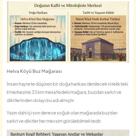
Helva Köyü Buz Mağarası
İnsanı hayrete düşüren bir doğa harikası denilecek nitelikteki
il merkezine 33 km mesafedeki mağara, buzdan sarkıt ve
dikitlerinden dolayı bu adı almıştır.
Yazın dahi içi son derece soğuk olan mağarada buzdan
sarkıt ve dikitler her mevsim görülebilmektedir.