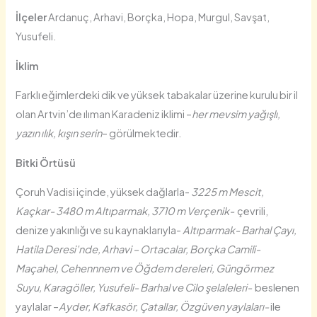
İlçeler
Ardanuç, Arhavi, Borçka, Hopa, Murgul, Savşat,
Yusufeli.
İklim
Farklı eğimlerdeki dik ve yüksek tabakalar üzerine kurulu bir il
olan Artvin’de ılıman Karadeniz iklimi –
her mevsim yağışlı,
yazın ılık, kışın serin
– görülmektedir.
Bitki Örtüsü
Çoruh Vadisi içinde, yüksek dağlarla-
3225 m Mescit,
Kaçkar- 3480 m Altıparmak, 3710 m Verçenik-
çevrili,
denize yakınlığı ve su kaynaklarıyla-
Altıparmak- Barhal Çayı,
Hatila Deresi’nde, Arhavi – Ortacalar, Borçka Camili-
Maçahel, Cehennnem ve
Öğdem dereleri, Güngörmez
Suyu, Karagöller, Yusufeli- Barhal ve Cilo şelaleleri-
beslenen
yaylalar –
Ayder, Kafkasör, Çatallar, Özgüven yaylaları-
ile