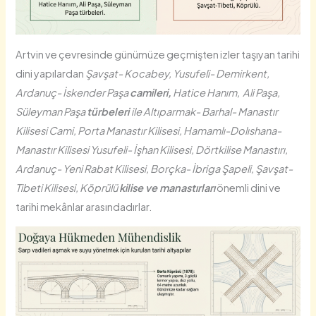
Artvin ve çevresinde günümüze geçmişten izler taşıyan tarihi
dini yapılardan
Şavşat- Kocabey, Yusufeli- Demirkent,
Ardanuç- İskender Paşa
camileri,
Hatice Hanım, Ali Paşa,
Süleyman Paşa
türbeleri
ile Altıparmak- Barhal- Manastır
Kilisesi Cami, Porta Manastır Kilisesi, Hamamlı-Dolıshana-
Manastır Kilisesi Yusufeli- İşhan Kilisesi, Dörtkilise Manastırı,
Ardanuç- Yeni Rabat Kilisesi, Borçka- İbriga Şapeli, Şavşat-
Tibeti Kilisesi, Köprülü
kilise ve manastırları
önemli dini ve
tarihi mekânlar arasındadırlar.