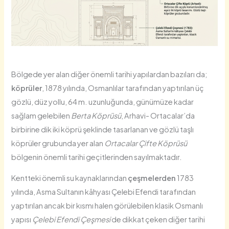
Bölgede yer alan diğer önemli tarihi yapılardan bazıları da;
köprüler
, 1878 yılında, Osmanlılar tarafından yaptırılan üç
gözlü, düz yollu, 64 m. uzunluğunda, günümüze kadar
sağlam gelebilen
Berta Köprüsü
, Arhavi- Ortacalar’da
birbirine dik iki köprü şeklinde tasarlanan ve gözlü taşlı
köprüler grubunda yer alan
Ortacalar Çifte Köprüsü
bölgenin önemli tarihi geçitlerinden sayılmaktadır.
Kentteki önemli su kaynaklarından
çeşmelerden
1783
yılında, Asma Sultanın kâhyası Çelebi Efendi tarafından
yaptırılan ancak bir kısmı halen görülebilen klasik Osmanlı
yapısı
Çelebi Efendi Çeşmesi
de dikkat çeken diğer tarihi