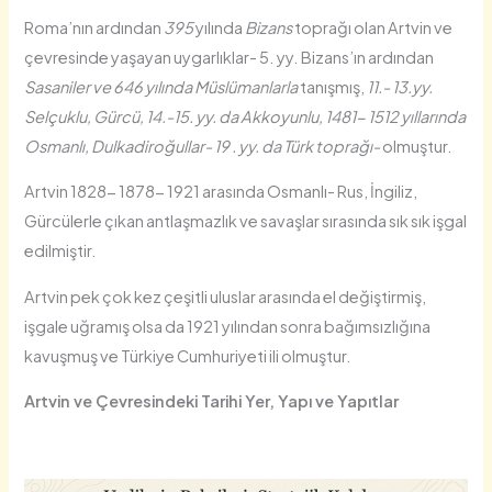
Roma’nın ardından
395
yılında
Bizans
toprağı olan Artvin ve
çevresinde yaşayan uygarlıklar- 5. yy. Bizans’ın ardından
Sasaniler ve 646 yılında Müslümanlarla
tanışmış,
11.- 13.yy.
Selçuklu, Gürcü, 14.-15. yy. da Akkoyunlu, 1481- 1512 yıllarında
Osmanlı, Dulkadiroğullar- 19 . yy. da Türk toprağı-
olmuştur.
Artvin 1828- 1878- 1921 arasında Osmanlı- Rus, İngiliz,
Gürcülerle çıkan antlaşmazlık ve savaşlar sırasında sık sık işgal
edilmiştir.
Artvin pek çok kez çeşitli uluslar arasında el değiştirmiş,
işgale uğramış olsa da 1921 yılından sonra bağımsızlığına
kavuşmuş ve Türkiye Cumhuriyeti ili olmuştur.
Artvin ve Çevresindeki Tarihi Yer, Yapı ve Yapıtlar