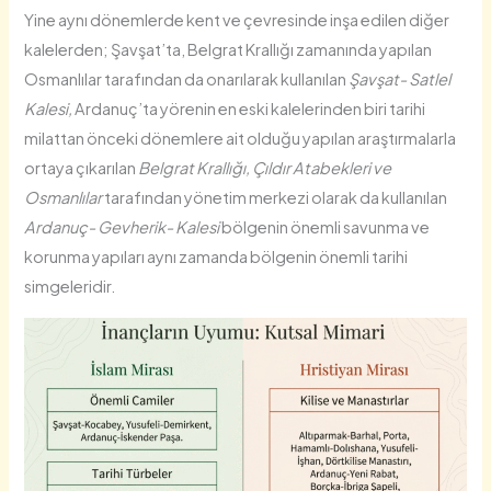
Yine aynı dönemlerde kent ve çevresinde inşa edilen diğer
kalelerden; Şavşat’ta, Belgrat Krallığı zamanında yapılan
Osmanlılar tarafından da onarılarak kullanılan
Şavşat- Satlel
Kalesi,
Ardanuç’ta yörenin en eski kalelerinden biri tarihi
milattan önceki dönemlere ait olduğu yapılan araştırmalarla
ortaya çıkarılan
Belgrat Krallığı, Çıldır Atabekleri ve
Osmanlılar
tarafından yönetim merkezi olarak da kullanılan
Ardanuç- Gevherik- Kalesi
bölgenin önemli savunma ve
korunma yapıları aynı zamanda bölgenin önemli tarihi
simgeleridir.