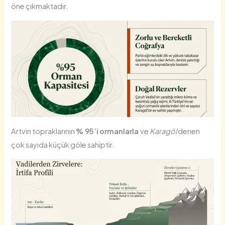
öne çıkmaktadır.
Artvin topraklarının
% 95’i ormanlarla
ve
Karagöl
denen
çok sayıda küçük göle sahiptir.