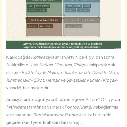
Klasik çağda
Kolhis
adıyla anılan Artvin’de 4. yy. dan sonra
farklı dillere-
Laz, Kafkas, Hint- İran, Türkçe-
sahip pek çok
ulusun –
Kolkh- İdyalı, Makron- Tsanlar, Taokh- Diaokh- Dido,
Kimmer, İskit- Çikot, Hemşin ve Şavşatlılar, Kuman- Kıpçak
–
yaşadığı bilinmektedir.
Amasyalı ünlü coğrafyacı Strabon’a göre, Artvin MÖ 1. yy. da
Mithridates
tarafından alınarak
Pontos Krallığı’na
bağlanmış
ve daha sonra
Romalı komutan Pompeius
tarafından ele
geçirilen kent yerel krallıklara bırakılmıştır.