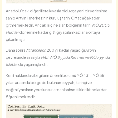
Anadolu’daki diğer illere kıyasla oldukça yeni bir yerleşime
sahip Artvin il merkezinin kuruluş tarihi Ortaçağa kadar
gitmemektedir. Ancak ili içine alan bölgenin tarihi
MÖ 2000
Hurriler
dönemine kadar gittiği yapılan kazılarla ortaya
çıkarılmıştır.
Daha sonra
Mitannilerin
200 yıl kadar yaşadığı Artvin
çevresinde sırasıyla
Hitit, MÖ 8 yy.da Kimmer ve MÖ 7 yy. da
İskitler
de yaşamışlardır.
Kent hakkındaki bilgilerin önemli bölümü MÖ 431- MÖ 351
yılları arasında bölgede bulunan seyyah, tarihçi ve
coğrafyacıların yerel unsurlardan bahsettikleri kitaplardan
öğrenilmektedir.