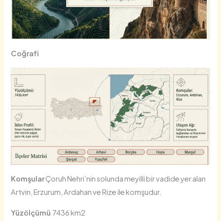
Coğrafi
Komşular
Çoruh Nehri’nin solunda meyilli bir vadide yer alan
Artvin, Erzurum, Ardahan ve Rize ile komşudur.
Yüzölçümü
7436 km2