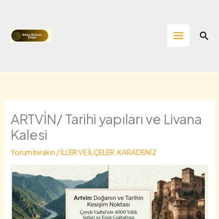
İçeriğe
atla
Ara
ARTVİN/ Tarihi yapıları ve Livana
Kalesi
Yorum bırakın
/
İLLER VE İLÇELER
,
KARADENİZ