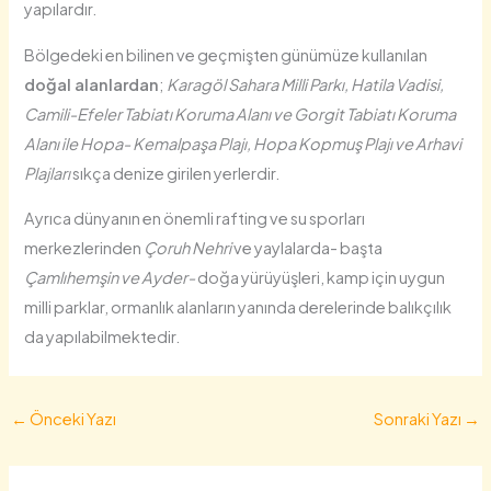
yapılardır.
Bölgedeki en bilinen ve geçmişten günümüze kullanılan
doğal alanlardan
;
Karagöl Sahara Milli Parkı, Hatila Vadisi,
Camili-Efeler Tabiatı Koruma Alanı ve Gorgit Tabiatı Koruma
Alanı ile Hopa- Kemalpaşa Plajı, Hopa Kopmuş Plajı ve Arhavi
Plajları
sıkça denize girilen yerlerdir.
Ayrıca dünyanın en önemli rafting ve su sporları
merkezlerinden
Çoruh Nehri
ve yaylalarda- başta
Çamlıhemşin ve Ayder-
doğa yürüyüşleri, kamp için uygun
milli parklar, ormanlık alanların yanında derelerinde balıkçılık
da yapılabilmektedir.
←
Önceki Yazı
Sonraki Yazı
→