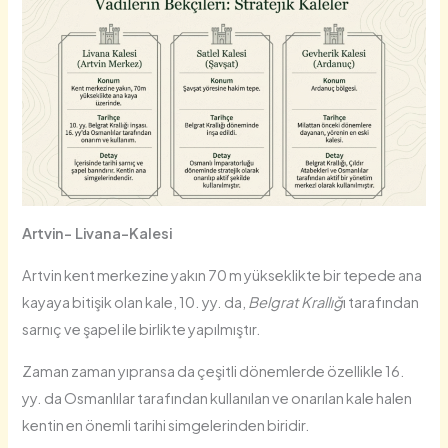
Artvin- Livana-Kalesi
Artvin kent merkezine yakın 70 m yükseklikte bir tepede ana
kayaya bitişik olan kale, 10. yy. da,
Belgrat Krallığ
ı tarafından
sarnıç ve şapel ile birlikte yapılmıştır.
Zaman zaman yıpransa da çeşitli dönemlerde özellikle 16.
yy. da Osmanlılar tarafından kullanılan ve onarılan kale halen
kentin en önemli tarihi simgelerinden biridir.